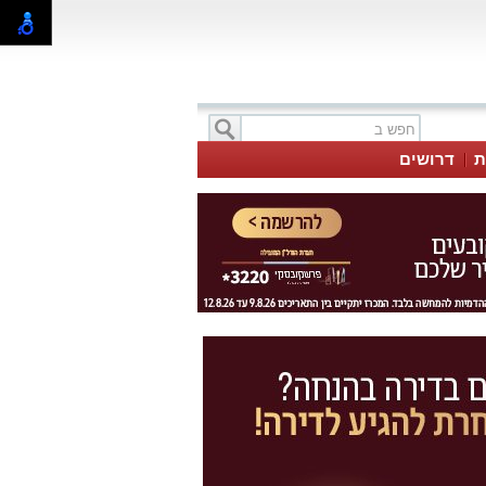
ת
דרושים