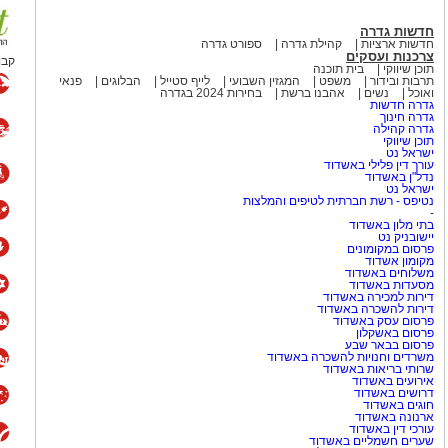
בל כמו הקריירה שלו לאחר שנות
חדשות גדרה
חדשות ארציות
קהילת גדרה
ספורט גדרה
צרכנות ועסקים
קבו
תוכן שיווקי
בית תוכנה
כבר הספיק לשכוח את להיטי
תרבות ובידור
משפט
המגזין השבועי
לייף סטייל
הבלוגים
פנאי
ואוכל
נשים
אהבנו ברשת
בחירות 2024 בגדרה
גדרה חדשות
גדרה חינוך
גדרה קהילה
המצליחה Culture Club
תוכן שיווקי
ישראל נט
(מועדון תרבות), שהפכה לאחת הלהקות הבולטות של שנות ה־80 עם
עורך דין פלילי באשדוד
Karma Chameleon", "Do You Really 
נדל"ן באשדוד
ישראל נט
היה ג'ון מוס, יהודי ממוצא בריטי.
נטיפס - רשת חברתית לטיפים והמלצות
-
אל ואף הופיע בפני קהל מקומי.
בתי מלון באשדוד
יישובניק נט
פרסום במקומונים
הפופ הבריטי
מקומון אשדוד
משלוחים באשדוד
מסעדות באשדוד
דירות למכירה באשדוד
 בפסטיבל הנובה
וביישובי
דירות להשכרה באשדוד
פרסום עסק באשדוד
ן והתמודדות עם האובדן. בוי
פרסום באשקלון
ורבנות להיזכר ואת הצורך
פרסום בבאר שבע
משרדים וחנויות להשכרה באשדוד
מוש בביטוי "עוד נרקוד", שהפך
שרותי בריאות באשדוד
אירועים באשדוד
דרושים באשדוד
חוגים באשדוד
ארנונה באשדוד
ת שונאי ישראל באשר הם?. ראשית
עורכי דין באשדוד
שערים חשמליים באשדוד