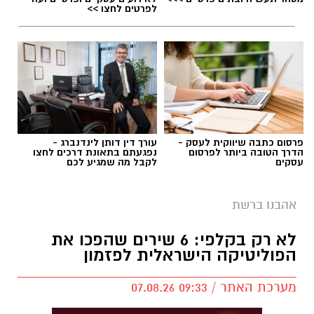
לפרטים לחצו >>
פרסום כתבה שיווקית לעסק -
עורך דין דותן לינדנברג -
בוי ג'ורג' השיר החדש שתומך בישראל הקשיבו
הדרך הטובה ביותר לפרסום
נפגעתם בתאונת דרכים לחצו
עסקים
לקבל מה שמגיע לכם
למילים וצפו בקלפי הרשמי
בוי ג'ורג' השיר החדש שתומך בישראל הקשיבו
אהבנו ברשת
למילים וצפו בקלפי הרשמי. הזמר הבריטי Boy
לא רק בקלפי: 6 שירים שהפכו את
George מעורר סערה בינלאומית בעקבות שיר
הפוליטיקה הישראלית לפזמון
חדש בשם "We Will Dance Again"
("עוד
נרקוד"), שבו הוא מביע תמיכה בישראל ובקורבנות
מערכת האתר / 09:33 07.08.26
מתקפת הטרור של 7 באוקטובר. השיר שואב