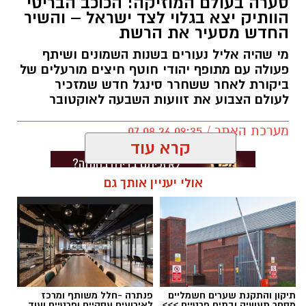
סערה בעולם המוזיקה: הכוכב הבריטי
הוותיק יצא בגלוי לצד ישראל – והשיר
החדש מסעיר את הרשת
מי שהיה אליל נעורים בשנות השמונים ושיתף
פעולה עם מתופף יהודי חוטף חיצים מורעלים של
ביקורת לאחר ששחרר סינגל חדש שמזכיר
לעולם הצבוע את זוועות השבעה לאוקטובר
מערכת האתר / 09:35 07.08.26
קרא עוד
אולי יעניין אותך גם
תגים:
בוי ג'ורג'
תיקון והתקנת שערים חשמליים
פנתרה -חלל משותף ומרכז
מסחר תעשיה ובתים פרטיים >>>
לאירועים עסקיים ופרטיים ועוד