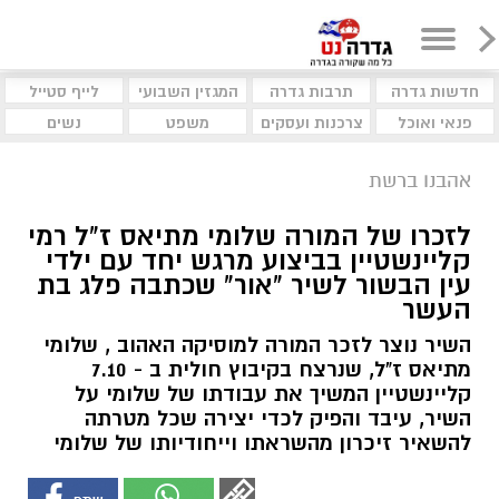
חדשות גדרה
תרבות גדרה
המגזין השבועי
לייף סטייל
פנאי ואוכל
צרכנות ועסקים
משפט
נשים
אהבנו ברשת
לזכרו של המורה שלומי מתיאס ז"ל רמי
קליינשטיין בביצוע מרגש יחד עם ילדי
עין הבשור לשיר "אור" שכתבה פלג בת
העשר
השיר נוצר לזכר המורה למוסיקה האהוב , שלומי
מתיאס ז"ל, שנרצח בקיבוץ חולית ב - 7.10
קליינשטיין המשיך את עבודתו של שלומי על
השיר, עיבד והפיק לכדי יצירה שכל מטרתה
להשאיר זיכרון מהשראתו וייחודיותו של שלומי