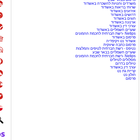
ורבנות להיזכר ואת הצורך
משרדים וחנויות להשכרה באשדוד
מוש בביטוי "עוד נרקוד", שהפך
שרותי בריאות באשדוד
אירועים באשדוד
דרושים באשדוד
חוגים באשדוד
ארנונה באשדוד
ת שונאי ישראל באשר הם?. ראשית
עורכי דין באשדוד
שערים חשמליים באשדוד
 לא יותר מאשר שריד ישן נושן
Netips -רשת חברתית לחכמת ההמונים
פרסום באשדוד
של האימפריה האנגלית המפוארת. עם כמעט 20% אוכלוסייית
אשדוד נט ויקיפדיה
פרסום כתבה שיווקית
 מפרגון לישראל או ליהודים
נטיפס - רשת חברתית לטיפים והמלצות
ותי באי האנגלי המתפורר.
שערים חשמליים בבאר שבע
Netips -רשת חברתית לחכמת ההמונים
מסלולים לטיולים
טיולים בדרום
סיסיפי ולמסיבת הנובה
עורך דין באשדוד
קריית גת נט
חולון נט
בל לפני בואו נתענג על השיר
פרסום
ונפירמיזם ומספר על הזיקית
. בשיר, הזיקית היא משל לאדם
הגותו רק כדי לרצות אחרים
 מסמל חוסר יציבות וחוסר