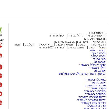
רשתות החברתיות ומעורר ויכוח
ם ברחבי העולם.
רתי במשך שנים סימפטיה
המלחמה כמעט הצלחתי לתפוס את
בל כמו הקריירה שלו לאחר שנות
חדשות גדרה
חדשות ארציות
קהילת גדרה
ספורט גדרה
צרכנות ועסקים
קבו
תוכן שיווקי
שיפור ביצועים במערכת תוכנה
כבר הספיק לשכוח את להיטי
תרבות ובידור
משפט
המגזין השבועי
לייף סטייל
הבלוגים
פנאי
ואוכל
נשים
אהבנו ברשת
בחירות 2024 בגדרה
גדרה חדשות
גדרה חינוך
גדרה קהילה
המצליחה Culture Club
תוכן שיווקי
ישראל נט
(מועדון תרבות), שהפכה לאחת הלהקות הבולטות של שנות ה־80 עם
עורך דין פלילי באשדוד
נדל"ן באשדוד
Karma Chameleon", "Do You Really 
ישראל נט
היה ג'ון מוס, יהודי ממוצא בריטי.
נטיפס - רשת חברתית לטיפים והמלצות
-
אל ואף הופיע בפני קהל מקומי.
בתי מלון באשדוד
יישובניק נט
פרסום במקומונים
הפופ הבריטי
מקומון אשדוד
משלוחים באשדוד
מסעדות באשדוד
דירות למכירה באשדוד
 בפסטיבל הנובה
וביישובי
דירות להשכרה באשדוד
פרסום עסק באשדוד
ן והתמודדות עם האובדן. בוי
פרסום באשקלון
פרסום בבאר שבע