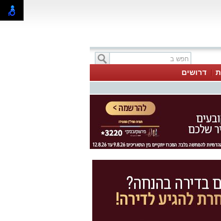
ת
דרושים