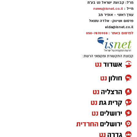
מו"ל: קבוצת ישראל נט בע"מ
מייל :
news@isnet.co.il
עורך ראשי - אופיר מב
פרסום ושיווק- אלדה נתנאל
elda@isnet.co.il
לפרסום באתר : 050-7870908
קבוצת התקשורת ומקומוני הרשת: