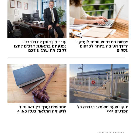
פרסום כתבה שיווקית לעסק -
עורך דין דותן לינדנברג -
הדרך הטובה ביותר לפרסום
נפגעתם בתאונת דרכים לחצו
עסקים
לקבל מה שמגיע לכם
תיקון שער חשמלי בגדרה כל
מחפשים עורך דין באשדוד
הפרטים >>>
לרשימה המלאה כנסו כאן >
יש לכם מידע חשוב שטרם נחשף? צילומים מאירוע
חדשותי? מצאתם טעות בכתבה? נשמח שתשתפו