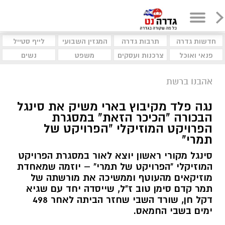
חדשות גדרה
תרבות גדרה
המגזין השבועי
לייף סטייל
פנאי ואוכל
צרכנות ועסקים
משפט
נשים
אהבנו ברשת
נגה פלד מקיבוץ בארי משיק את סינגל
הבכורה "הכיכר הזאת" במסגרת
הפרויקט המוזיקלי "הפרויקט של
תמרי"
סינגל מקורי ראשון יוצא לאור במסגרת הפרויקט
המוזיקלי "הפרויקט של תמרי" – יוזמה שמאחדת
מוזיקאים מהעוטף וממשיכה את מורשתה של
תמר קדם סימן טוב ז"ל, שייסדה יחד עם שגיא
דקל חן, שורד השבי שחזר הביתה לאחר 498
ימים בשבי החמאס.