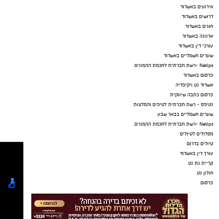
אירועים באשדוד
דרושים באשדוד
חוגים באשדוד
ארנונה באשדוד
עורכי דין באשדוד
שערים חשמליים באשדוד
Netips -רשת חברתית לחכמת ההמונים
פרסום באשדוד
אשדוד נט ויקיפדיה
פרסום כתבה שיווקית
נטיפס - רשת חברתית לטיפים והמלצות
שערים חשמליים בבאר שבע
Netips -רשת חברתית לחכמת ההמונים
מסלולים לטיולים
טיולים בדרום
עורך דין באשדוד
קריית גת נט
חולון נט
פרסום