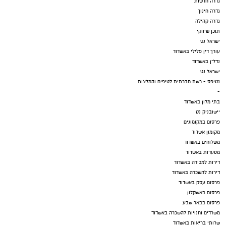
גדרה חדשות
גדרה חינוך
גדרה קהילה
תוכן שיווקי
ישראל נט
עורך דין פלילי באשדוד
נדל"ן באשדוד
ישראל נט
נטיפס - רשת חברתית לטיפים והמלצות
-
בתי מלון באשדוד
יישובניק נט
פרסום במקומונים
מקומון אשדוד
משלוחים באשדוד
מסעדות באשדוד
דירות למכירה באשדוד
דירות להשכרה באשדוד
פרסום עסק באשדוד
פרסום באשקלון
פרסום בבאר שבע
משרדים וחנויות להשכרה באשדוד
שרותי בריאות באשדוד