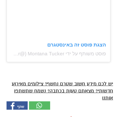
הצגת פוסט זה באינסטגרם
פוסט משותף על ידי ‏‎Montana Tucker‎‏ (@‏‎montanatucker‎‏)
יש לכם מידע חשוב שטרם נחשף? צילומים מאירוע
חדשותי? מצאתם טעות בכתבה? נשמח שתשתפו
אותנו