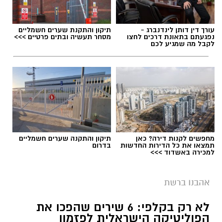
עורך דין דותן לינדנברג -
תיקון והתקנת שערים חשמליים
נפגעתם בתאונת דרכים לחצו
מסחר תעשיה ובתים פרטיים >>>
לקבל מה שמגיע לכם
מחפשים לקנות דירה? כאן
תיקון והתקנה שערים חשמליים
בוי ג'ורג' השיר החדש שתומך בישראל הקשיבו
תמצאו את כל הדירות החדשות
בדרום
למכירה באשדוד >>>
למילים וצפו בקלפי הרשמי
בוי ג'ורג' השיר החדש שתומך בישראל הקשיבו
אהבנו ברשת
למילים וצפו בקלפי הרשמי. הזמר הבריטי Boy
לא רק בקלפי: 6 שירים שהפכו את
George מעורר סערה בינלאומית בעקבות שיר
הפוליטיקה הישראלית לפזמון