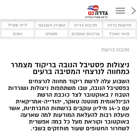
חדשות גדרה
תרבות גדרה
המגזין השבועי
לייף סטייל
פנאי ואוכל
צרכנות ועסקים
משפט
נשים
אהבנו ברשת
ניצולות פסטיבל הנובה בריקוד מצמרר
כמחווה לנרצחי המסיבה ברעים
השבוע עלה לרשת ריקוד מחווה לנרצחים
בפסטיבל הנובה, שבו משתתפות ניצולות ושורדות
הטבח 7 באוקטובר לצד כוכבת הרשת
הבינלאומית מונטנה טאקר, יהודייה-אמריקאית
עם כ-14 מיליון עוקבים ברשתות החברתיות, אשר
פועלת רבות להעלאת המודעות למה שארעה
באוקטובר וקוראת מעל כל במה אפשרית
לשחרור החטופים שעוד מוחזקים בשבי.