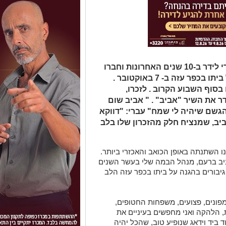
אביב ברעם ז"ל, מנהל הבמה של עברי לידר ב-10 שנים האחרונות וחברו
הקרוב , נפל בקרב גיבורים בהגנה על ביתו בכפר עזה ב- 7 באוקטובר .
בסוף השבוע הקרוב . לזכרו,
ר את השיר "אביב" . " אביב שום
הגשם שיהיה לי שמח" עברי: "דווקא
יב, שמנציח חלק מהזכרון שלו בלב
איתנו השתנתה באופן הכואב והאכזרי ביותר.
ב ברעם, מנהל הבמה שלי בעשר השנים
גיבורים בהגנה על ביתו בכפר עזה הלב
 מפונים, פצועים, משפחות החטופים,
ות, הלהקה ואני מחפשים בעיניים את
 ביד וידאג שנופיע טוב, שהכל יהיה