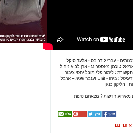
כנותים - עברי לידר בס - אלעד סיקל
אריאל טוכמן מאסטרינג - ארן לביא ניהול
תקשורת : לימור פלג תובל יחסי ציבור :
ארבל תקשורת : מנדי קינן, יובל בכר ניהול דיגיטל : ביחו - Unit וענבר שגיא – ארבל
: הליקון כנען
 מאירוע חדשותי? מצאתם טעות
ן אותך גם