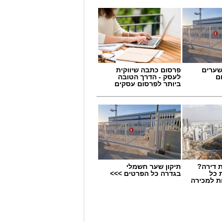
שערים
פרסום כתבה שיווקית
ם
לעסק - הדרך הטובה
ביותר לפרסום עסקים
 הקשיבו למילים וצפו בקלפי
שראל הקשיבו למילים וצפו
 דירה?
תיקון שער חשמלי
בקלפי הרשמי. הזמר הבריטי Boy George מעורר סערה
 כל
בגדרה כל הפרטים >>>
ת למכירה
We W"
כה בישראל ובקורבנות מתקפת
יר שואב השראה מהאירועים הקשים
ה באלפי אזרחים ישראלים.