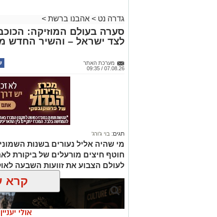
גדרה נט
>
אהבנו ברשת
>
סערה בעולם המוזיקה: הכוכב 
לצד ישראל – והשיר החדש מ
מערכת האתר
07.08.26 / 09:35
תגים:
בוי ג'ורג'
מי שהיה אליל נעורים בשנות השמוני
חוטף חיצים מורעלים של ביקורת לא
לעולם הצבוע את זוועות השבעה לאו
קרא ע
אולי יעניי