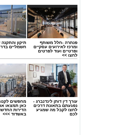
פנתרה -חלל משותף
תיקון והתקנה 
ומרכז לאירועים עסקיים
חשמליים בדרו
ופרטיים ועוד לפרטים
לחצו >>
בוי ג'ורג' השיר החדש שתומך בישראל
הרשמי
בוי ג'ורג' השיר החדש שתומך בי
עורך דין דותן לינדנברג -
מחפשים לקנות
נפגעתם בתאונת דרכים
כאן תמצאו את
לחצו לקבל מה שמגיע
הדירות החדשו
בינלאומית בעקבות שיר חדש בשם "ill Dance Again
לכם
באשדוד >>>
("עוד נרקוד"), שבו הוא מביע תמי
הטרור של 7 באוקטובר. הש
שהתרחשו בפסטיבל הנובה ומהפגיע