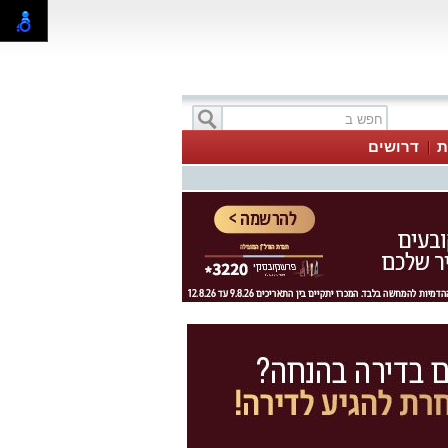
ת
דרושים