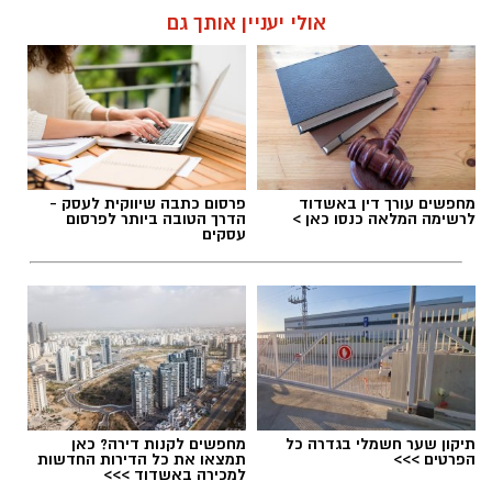
אולי יעניין אותך גם
תגים:
בוי ג'ורג'
מחפשים עורך דין באשדוד
פרסום כתבה שיווקית לעסק -
לרשימה המלאה כנסו כאן >
הדרך הטובה ביותר לפרסום
עסקים
תיקון שער חשמלי בגדרה כל
מחפשים לקנות דירה? כאן
בוי ג'ורג' השיר החדש שתומך בישראל הקשיבו
הפרטים >>>
תמצאו את כל הדירות החדשות
למכירה באשדוד >>>
למילים וצפו בקלפי הרשמי