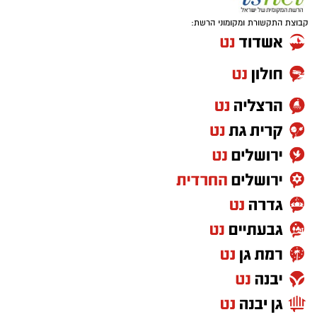
מסמל חוסר יציבות וחוסר נאמנות עצמית.
ביקורת על המצב הכלכלי והחברתי ועל תחושת
קבוצת התקשורת ומקומוני הרשת:
המשבר. גם היום, כשמדברים על יוקר המחיה ועל
הפערים בחברה, השיר מצליח להישמע רלוונטי
באופן קצת יותר מדי משכנע.
"שירת הסטיקר" – הדג נחש כבר לא כותבים
שירים כאלו
לפני שהפוליטיקה הפכה למלחמת תגובות
בפייסבוק, היו הסטיקרים על המכוניות. "שירת
הסטיקר" לקחה את שלל הסיסמאות מהרחוב
הישראלי והפכה אותן לשיר אחד בלתי נשכח. מכל
כיוון מגיע מסר אחר, וכל אחד בטוח שהוא צודק.
במילים אחרות: פחות או יותר יום רגיל בפוליטיקה
העמדה הברורה שהציג
בוי ג'ורג' בשיר החדש
הישראלית.
שלו
עוררה תגובות חריפות משני צדי המתרס.