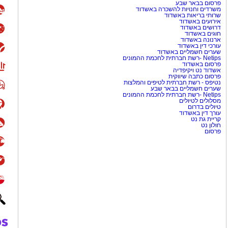
ורבנות להיזכר ואת הצורך
פרסום בבאר שבע
משרדים וחנויות להשכרה באשדוד
מוש בביטוי "עוד נרקוד", שהפך
שרותי בריאות באשדוד
אירועים באשדוד
דרושים באשדוד
חוגים באשדוד
ארנונה באשדוד
ת שונאי ישראל באשר הם?. ראשית
עורכי דין באשדוד
שערים חשמליים באשדוד
 לא יותר מאשר שריד ישן נושן
Netips -רשת חברתית לחכמת ההמונים
פרסום באשדוד
של האימפריה האנגלית המפוארת. עם כמעט 20% אוכלוסייית
אשדוד נט ויקיפדיה
פרסום כתבה שיווקית
 מפרגון לישראל או ליהודים
נטיפס - רשת חברתית לטיפים והמלצות
ותי באי האנגלי המתפורר.
שערים חשמליים בבאר שבע
Netips -רשת חברתית לחכמת ההמונים
מסלולים לטיולים
טיולים בדרום
סיסיפי ולמסיבת הנובה
עורך דין באשדוד
קריית גת נט
חולון נט
בל לפני בואו נתענג על השיר
פרסום
ונפירמיזם ומספר על הזיקית
. בשיר, הזיקית היא משל לאדם
הגותו רק כדי לרצות אחרים
 מסמל חוסר יציבות וחוסר