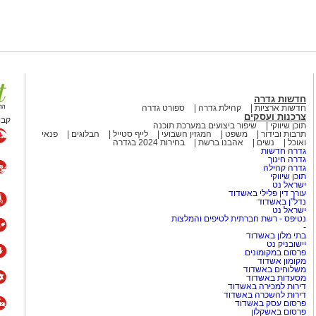
רשתות החברתיות ומעורר ויכוח
ם ברחבי העולם.
רתי במשך שנים סימפטיה
המלחמה כמעט הצלחתי לתפוס את
בל כמו הקריירה שלו לאחר שנות
חדשות גדרה
חדשות ארציות
קהילת גדרה
ספורט גדרה
צרכנות ועסקים
קבו
תוכן שיווקי
שיפור ביצועים במערכת תוכנה
כבר הספיק לשכוח את להיטי
תרבות ובידור
משפט
המגזין השבועי
לייף סטייל
הבלוגים
פנאי
ואוכל
נשים
אהבנו ברשת
בחירות 2024 בגדרה
גדרה חדשות
גדרה חינוך
גדרה קהילה
המצליחה Culture Club
תוכן שיווקי
ישראל נט
(מועדון תרבות), שהפכה לאחת הלהקות הבולטות של שנות ה־80 עם
עורך דין פלילי באשדוד
נדל"ן באשדוד
Karma Chameleon", "Do You Really 
ישראל נט
היה ג'ון מוס, יהודי ממוצא בריטי.
נטיפס - רשת חברתית לטיפים והמלצות
-
אל ואף הופיע בפני קהל מקומי.
בתי מלון באשדוד
יישובניק נט
פרסום במקומונים
הפופ הבריטי
מקומון אשדוד
משלוחים באשדוד
מסעדות באשדוד
דירות למכירה באשדוד
 בפסטיבל הנובה
וביישובי
דירות להשכרה באשדוד
פרסום עסק באשדוד
ן והתמודדות עם האובדן. בוי
פרסום באשקלון