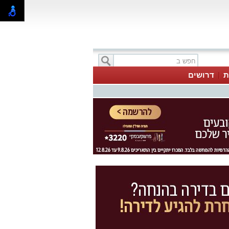
ת
דרושים