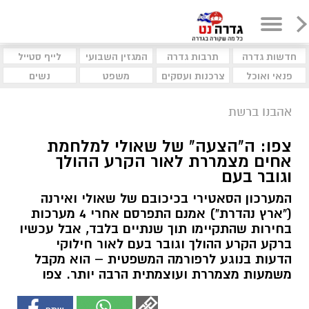
חדשות גדרה
תרבות גדרה
המגזין השבועי
לייף סטייל
פנאי ואוכל
צרכנות ועסקים
משפט
נשים
אהבנו ברשת
צפו: ה"הצעה" של שאולי למלחמת
אחים מצמררת לאור הקרע ההולך
וגובר בעם
המערכון הסאטירי בכיכובם של שאולי ואירנה
("ארץ נהדרת") אמנם התפרסם אחרי 4 מערכות
בחירות שהתקיימו תוך שנתיים בלבד, אבל עכשיו
ברקע הקרע ההולך וגובר בעם לאור חילוקי
הדעות בנוגע לרפורמה המשפטית – הוא מקבל
משמעות מצמררת ועוצמתית הרבה יותר. צפו