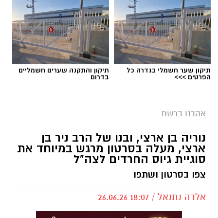
תיקון שער חשמלי בגדרה כל
תיקון והתקנה שערים חשמליים
הפרטים >>>
בדרום
יש לכם מידע חשוב שטרם נחשף? צילומים מאירוע
חדשותי? מצאתם טעות בכתבה? נשמח שתשתפו
אהבנו ברשת
אותנו
נוריה בן ארצי, ובנו של הרב ניר בן
ארצי, מעלה בסרטון מרגש במיוחד את
סוגיית גיוס החרדים לצה"ל
צפו בסרטון ושתפו
אלדה נתנאל / 18:07 26.06.26