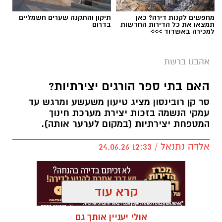
מחפשים לקנות דירה? כאן
תיקון והתקנה שערים חשמליים
תמצאו את כל הדירות החדשות
בדרום
למכירה באשדוד >>>
יש לכם מידע חשוב שטרם נחשף? צילומים מאירוע
אהבנו ברשת
חדשותי? מצאתם טעות בכתבה? נשמח שתשתפו
אותנו
האם בתי ספר הורגים יצירתיות?
סר קן רובינסון מציג טיעון משעשע ומרגש עד
עמקי הנשמה בזכות יצירת מערכת חינוך
המטפחת יצירתיות (במקום לערער אותה).
אלדה נתנאל / 12:33 24.06.26
קרא עוד
אולי יעניין אותך גם