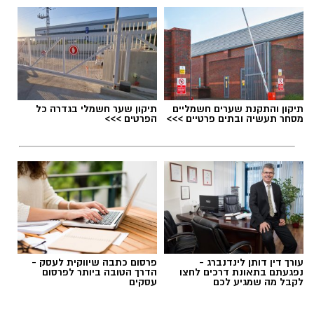
תגים:
האם בתי ספר הורגים יצירתיות?
תיקון והתקנת שערים חשמליים
תיקון שער חשמלי בגדרה כל
מסחר תעשיה ובתים פרטיים >>>
הפרטים >>>
יש לכם מידע חשוב שטרם נחשף? צילומים מאירוע
חדשותי? מצאתם טעות בכתבה? נשמח שתשתפו
אותנו
עורך דין דותן לינדנברג -
פרסום כתבה שיווקית לעסק -
נפגעתם בתאונת דרכים לחצו
הדרך הטובה ביותר לפרסום
לקבל מה שמגיע לכם
עסקים