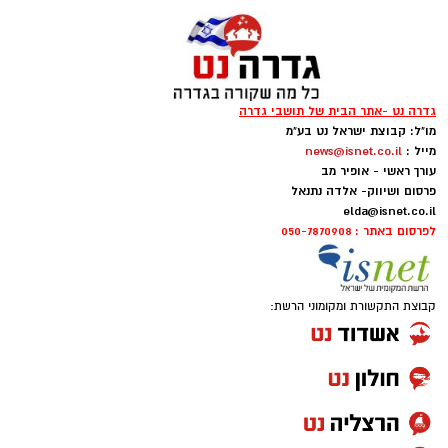
גדרה נט -אתר הבית של תושבי גדרה
מו"ל: קבוצת ישראל נט בע"מ
מייל :
news@isnet.co.il
עורך ראשי - אופיר מב
פרסום ושיווק- אלדה נתנאל
elda@isnet.co.il
לפרסום באתר : 050-7870908
קבוצת התקשורת ומקומוני הרשת: