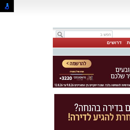
ת
דרושים