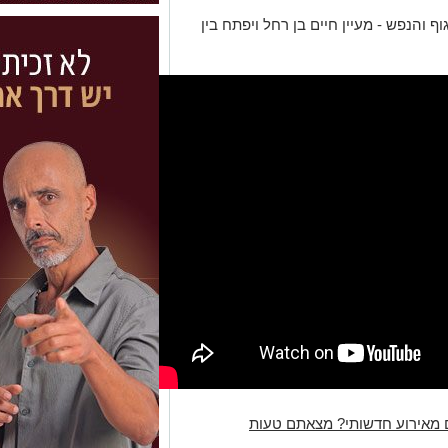
ף והנפש - מעיין חיים בן רחל ויפתח בין
 מאירוע חדשותי? מצאתם טעות