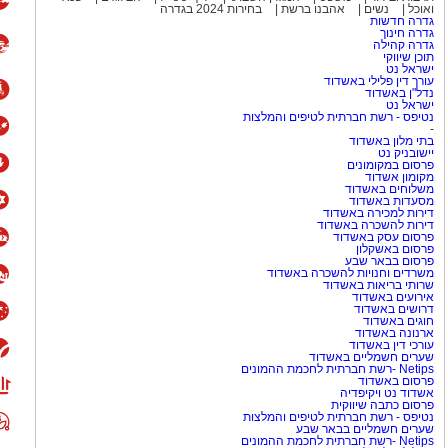
ואוכל
נשים
אהבנו ברשת
בחירות 2024 בגדרה
גדרה חדשות
גדרה חינוך
גדרה קהילה
המצליחה Culture Club
תוכן שיווקי
ישראל נט
(מועדון תרבות), שהפכה לאחת הלהקות הבולטות של שנות ה־80 עם
עורך דין פלילי באשדוד
נדל"ן באשדוד
Karma Chameleon", "Do You Really 
ישראל נט
היה ג'ון מוס, יהודי ממוצא בריטי.
נטיפס - רשת חברתית לטיפים והמלצות
-
אל ואף הופיע בפני קהל מקומי.
בתי מלון באשדוד
יישובניק נט
פרסום במקומונים
הפופ הבריטי
מקומון אשדוד
משלוחים באשדוד
מסעדות באשדוד
דירות למכירה באשדוד
 בפסטיבל הנובה
וביישובי
דירות להשכרה באשדוד
פרסום עסק באשדוד
ן והתמודדות עם האובדן. בוי
פרסום באשקלון
ורבנות להיזכר ואת הצורך
פרסום בבאר שבע
משרדים וחנויות להשכרה באשדוד
מוש בביטוי "עוד נרקוד", שהפך
שרותי בריאות באשדוד
אירועים באשדוד
דרושים באשדוד
חוגים באשדוד
ארנונה באשדוד
ת שונאי ישראל באשר הם?. ראשית
עורכי דין באשדוד
שערים חשמליים באשדוד
 לא יותר מאשר שריד ישן נושן
Netips -רשת חברתית לחכמת ההמונים
פרסום באשדוד
של האימפריה האנגלית המפוארת. עם כמעט 20% אוכלוסייית
אשדוד נט ויקיפדיה
פרסום כתבה שיווקית
 מפרגון לישראל או ליהודים
נטיפס - רשת חברתית לטיפים והמלצות
ותי באי האנגלי המתפורר.
שערים חשמליים בבאר שבע
Netips -רשת חברתית לחכמת ההמונים