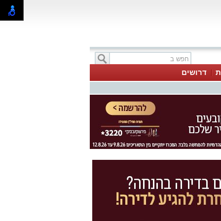
ת
דרושים