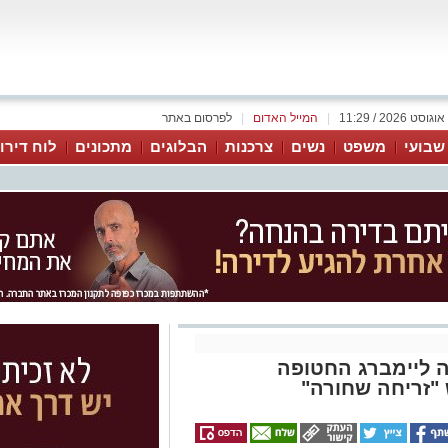
|
המייל האדום
|
לפרסום באתר
 שבועי
משפט
נשים
צרכנות
הבלוגים
מתכונים
לוח דירו
ה ליימברג החטופה
"זריחה שחורה"