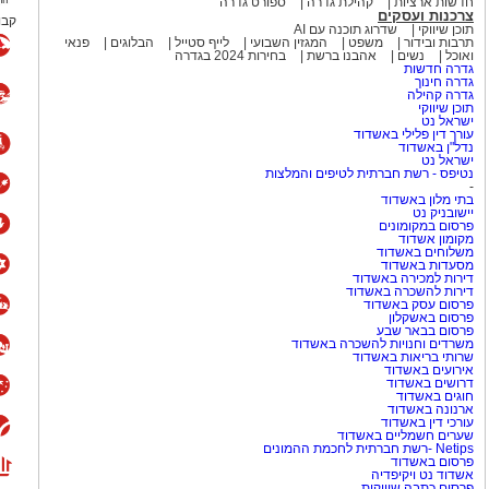
חדשות ארציות
קהילת גדרה
ספורט גדרה
צרכנות ועסקים
קבו
תוכן שיווקי
שדרוג תוכנה עם AI
כבר הספיק לשכוח את להיטי
תרבות ובידור
משפט
המגזין השבועי
לייף סטייל
הבלוגים
פנאי
ואוכל
נשים
אהבנו ברשת
בחירות 2024 בגדרה
גדרה חדשות
גדרה חינוך
גדרה קהילה
המצליחה Culture Club
תוכן שיווקי
ישראל נט
(מועדון תרבות), שהפכה לאחת הלהקות הבולטות של שנות ה־80 עם
עורך דין פלילי באשדוד
נדל"ן באשדוד
Karma Chameleon", "Do You Really 
ישראל נט
היה ג'ון מוס, יהודי ממוצא בריטי.
נטיפס - רשת חברתית לטיפים והמלצות
-
אל ואף הופיע בפני קהל מקומי.
בתי מלון באשדוד
יישובניק נט
פרסום במקומונים
הפופ הבריטי
מקומון אשדוד
משלוחים באשדוד
מסעדות באשדוד
דירות למכירה באשדוד
 בפסטיבל הנובה
וביישובי
דירות להשכרה באשדוד
פרסום עסק באשדוד
ן והתמודדות עם האובדן. בוי
פרסום באשקלון
ורבנות להיזכר ואת הצורך
פרסום בבאר שבע
משרדים וחנויות להשכרה באשדוד
מוש בביטוי "עוד נרקוד", שהפך
שרותי בריאות באשדוד
אירועים באשדוד
דרושים באשדוד
חוגים באשדוד
ארנונה באשדוד
ת שונאי ישראל באשר הם?. ראשית
עורכי דין באשדוד
שערים חשמליים באשדוד
 לא יותר מאשר שריד ישן נושן
Netips -רשת חברתית לחכמת ההמונים
פרסום באשדוד
של האימפריה האנגלית המפוארת. עם כמעט 20% אוכלוסייית
אשדוד נט ויקיפדיה
פרסום כתבה שיווקית