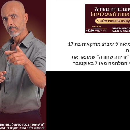
‏אביב גפן מוציא הבוקר שיר יחד עם ומיאה ליימברג מוזיקאית בת 17
 "זריחה שחורה" שמתאר את
ה מאז 7 באוקטובר