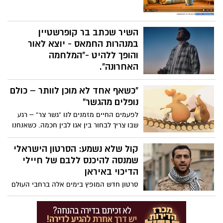
השיר שכתב בר קופרשטיין
במנהרות החמאס - יוצא לאור
והופך ללהיט -"המלחמה
האחרונה".
חמישה חודשים לאחר ששב מהשבי, בר
"כשאף אחד לא מוכן לוותר – כולם
קופרשטיין מוציא יחד עם הזמר אלייצור את
השיר החדש "המלחמה האחרונה". מדובר
נופלים מהגשר"
ביצירה מרגשת במיוחד, שנולדה מתוך יומן
לפעמים החיים מזמנים לנו "גשר צר" – רגע
אישי שבר כתב בזמן שהוחזק במנהרות בעזה,
שבו צריך לבחור בין אגו לבין חכמה. כשאנחנו
ברגעים הקשים ביותר שעבר.
מתעקשים לנצח בכל מחיר, אנחנו עלולים
להפסיד הרבה יותר. לפעמים דווקא מי שמוכן
קול שלא נשמע: הסרטון הישראלי
לזוז צעד אחד אחורה – הוא זה שמתקדם
שמנסה להיכנס ללבם של חיילי
הכי רחוק.
הדיכוי באיראן
סרטון חדש המופץ בימים אלה ברחבי העולם
מבקש להאיר זווית כמעט לא מדוברת של
המחאה האיראנית: עולמם הפנימי של חיילי
הדיכוי עצמם. לא המפקדים, לא מקבלי