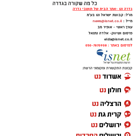
גדרה נט -אתר הבית של תושבי גדרה
מו"ל: קבוצת ישראל נט בע"מ
מייל :
news@isnet.co.il
עורך ראשי - אופיר מב
פרסום ושיווק- אלדה נתנאל
elda@isnet.co.il
לפרסום באתר : 050-7870908
קבוצת התקשורת ומקומוני הרשת: