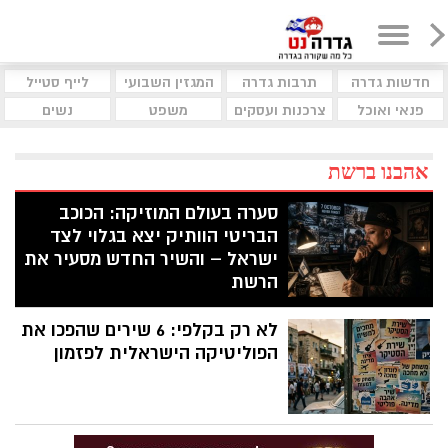
חדשות גדרה
תרבות גדרה
המגזין השבועי
לייף סטייל
פנאי ואוכל
צרכנות ועסקים
משפט
נשים
אהבנו ברשת
סערה בעולם המוזיקה: הכוכב
הבריטי הוותיק יצא בגלוי לצד
ישראל – והשיר החדש מסעיר את
הרשת
מי שהיה אליל נעורים בשנות השמונים ושיתף
לא רק בקלפי: 6 שירים שהפכו את
פעולה עם מתופף יהודי חוטף חיצים מורעלים
של ביקורת לאחר ששחרר סינגל חדש שמזכיר
הפוליטיקה הישראלית לפזמון
לעולם הצבוע את זוועות השבעה לאוקטובר