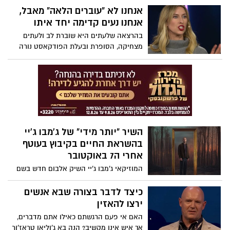
אנחנו לא "עוברים הלאה" מאבל,
אנחנו נעים קדימה יחד איתו
בהרצאה שלעתים היא שוברת לב ולעתים
מצחיקה, הסופרת ובעלת הפודקאסט נורה
מקלנרי חולקת את חכמת החיים שלה. הגישה
הכנה שלה למשהו שעתיד, אם נודה בזה,
להשפיע על כונלו, היא משחררת כמו שהיא
קורעת לב. באופן מלא השראה היא מעודדת
אותנו להתאים את איך שאנחנו מתייחסים
לאבל. "אדם אבל הולך לצחוק שוב ולחייך
שוב", היא אומרת. "הם הולכים לנוע קדימה,
השיר "יותר מידי" של ג'מבו ג'יי
אבל זה לא אומר שהם התקדמו הלאה".
בהשראת החיים בקיבוץ בעוטף
אחרי ה7 באוקטובר
המוזיקאי ג'מבו ג'יי השיק אלבום חדש בשם
"הכל טוב", הזמין בכל פלטפורמות
הסטרימינג. האלבום נכתב לאחר חזרתו
כיצד לדבר בצורה שבא אנשים
לקיבוץ בעוטף עזה, שמונה חודשים לאחר
ירצו להאזין
פינוי התושבים בעקבות אירועי מתקפת 7
האם אי פעם הרגשתם כאילו אתם מדברים,
באוקטובר. לדבריו, תהליך היצירה החל רק
אך איש אינו מקשיב? הנה בא ג'וליאן טראז'ור