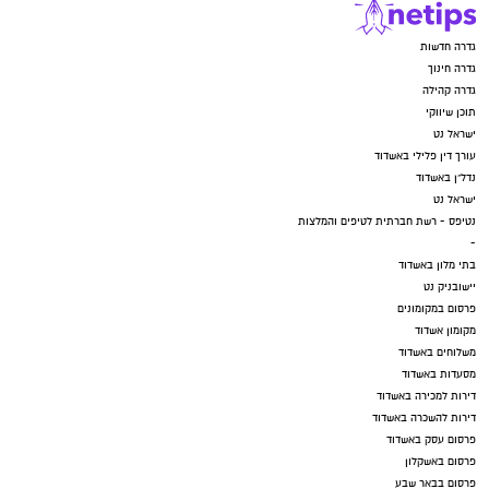
גדרה חדשות
גדרה חינוך
גדרה קהילה
תוכן שיווקי
ישראל נט
עורך דין פלילי באשדוד
נדל"ן באשדוד
ישראל נט
נטיפס - רשת חברתית לטיפים והמלצות
-
בתי מלון באשדוד
יישובניק נט
פרסום במקומונים
מקומון אשדוד
משלוחים באשדוד
מסעדות באשדוד
דירות למכירה באשדוד
דירות להשכרה באשדוד
פרסום עסק באשדוד
פרסום באשקלון
פרסום בבאר שבע