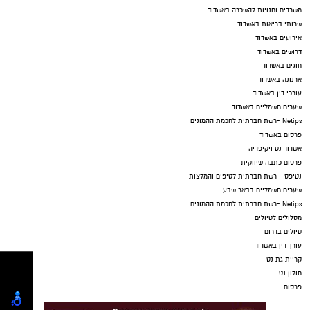
משרדים וחנויות להשכרה באשדוד
שרותי בריאות באשדוד
אירועים באשדוד
דרושים באשדוד
חוגים באשדוד
ארנונה באשדוד
עורכי דין באשדוד
שערים חשמליים באשדוד
Netips -רשת חברתית לחכמת ההמונים
פרסום באשדוד
אשדוד נט ויקיפדיה
פרסום כתבה שיווקית
נטיפס - רשת חברתית לטיפים והמלצות
שערים חשמליים בבאר שבע
Netips -רשת חברתית לחכמת ההמונים
מסלולים לטיולים
טיולים בדרום
עורך דין באשדוד
קריית גת נט
חולון נט
פרסום