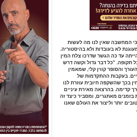
ממייסדי מגזין Wired, טוען כי המחשבה שאין לנו מה לעשות
עוגנת לא בעובדות ולא בהיסטוריה.
TED אופטימיות הייתה עד כה הגשר שדרכו צלח המין
 תקופה. "כל דבר גדול וקשה דרש
ורך והסופר קווין קלי, שמאמין
יים. בעקבות ההתקדמות של
ין בכך שהשקפה חיובית עוזרת לנו
רך קדימה. בהרצאה מאירת עיניים
ת בזמנים מאתגרים, ומסביר כיצד זה
טובים יותר וליצור את העולם שאנו