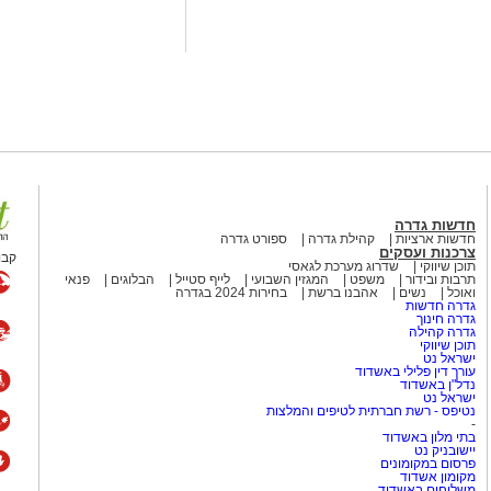
חדשות גדרה
חדשות ארציות
קהילת גדרה
ספורט גדרה
צרכנות ועסקים
קבו
תוכן שיווקי
שדרוג מערכת לגאסי
תרבות ובידור
משפט
המגזין השבועי
לייף סטייל
הבלוגים
פנאי
ואוכל
נשים
אהבנו ברשת
בחירות 2024 בגדרה
גדרה חדשות
גדרה חינוך
גדרה קהילה
תוכן שיווקי
ישראל נט
עורך דין פלילי באשדוד
נדל"ן באשדוד
ישראל נט
נטיפס - רשת חברתית לטיפים והמלצות
-
בתי מלון באשדוד
יישובניק נט
פרסום במקומונים
מקומון אשדוד
משלוחים באשדוד