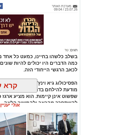
מערכת האתר
23.07.26 / 09:04
תגים:
טד
בשלב כלשהו בחיינו, כמעט כל אחד מאי
כמה הדברים היו יכולים להיות שונים 
לכאב הרגשי הייחודי הזה.
הפסיכולוג גיא וינץ' מסביר כי ההח
קרא ע
מודעת להילחם בדחף הטבעי שלנו לי
שפשוט אינן קיימות. הוא מציע ארגז כ
להשתחרר מהכאב ולהמשיך הלאה.
אולי יעניי
הלב שלנו אולי נשבר לפעמים, אבל אנ