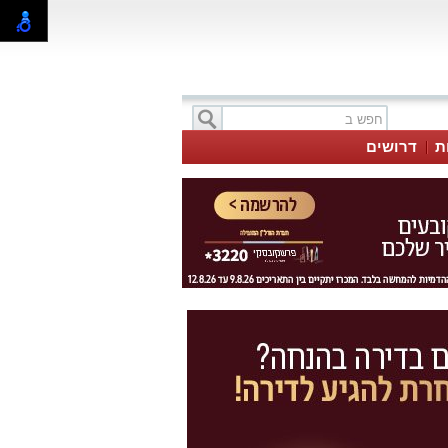
ת
דרושים