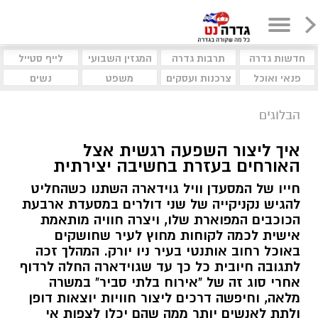
חדשות גדרה
תרבות גדרה
המגזין השבועי
לייף סטייל
פנאי ואוכל
צרכנות ועסקים
משפט
נשים
הבלוגים
איך ליצור השפעה רגשית אצל
האורחים בעזרת בחשיבה יצירתית
חייו של המסעדן וויל גוידארה השתנו כשהחליט
להגיש נקניקייה של שני דולרים במסעדת ארבעת
הכוכבים המפוארת שלו, ויצרה חוויה מותאמת
אישית לכמה לקוחות מחוץ לעיר שחושקים
באוכל רחוב אותנטי בעיר ניו יורק. המהלך זכה
לתגובה חיובית כל כך עד שגוידארה החלה לרדוף
אחרי סוג זה של "אירוח בלתי סביר" במשרה
מלאה, וחיפשה דרכים ליצור חוויות יוצאות דופן
ולתת לאנשים יותר ממה שהם יכלו לצפות אי