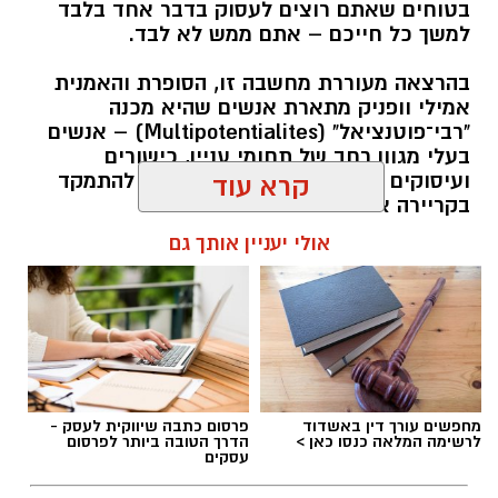
בטוחים שאתם רוצים לעסוק בדבר אחד בלבד
למשך כל חייכם – אתם ממש לא לבד.
בהרצאה מעוררת מחשבה זו, הסופרת והאמנית
אמילי וופניק מתארת אנשים שהיא מכנה
"רבי־פוטנציאל" (Multipotentialites) – אנשים
בעלי מגוון רחב של תחומי עניין, כישורים
ועיסוקים שונים לאורך חייהם, במקום להתמקד
קרא עוד
בקריירה אחת בלבד.
אולי יעניין אותך גם
האם גם אתם כאלה?
אלדה נתנאל / 09:20 07.08.26
מחפשים עורך דין באשדוד
פרסום כתבה שיווקית לעסק -
לרשימה המלאה כנסו כאן >
הדרך הטובה ביותר לפרסום
עסקים
תגים:
ייעוד