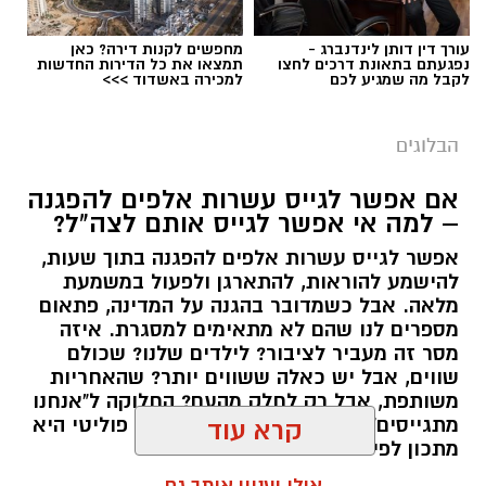
עורך דין דותן לינדנברג -
מחפשים לקנות דירה? כאן
נפגעתם בתאונת דרכים לחצו
תמצאו את כל הדירות החדשות
לקבל מה שמגיע לכם
למכירה באשדוד >>>
הבלוגים
אם אפשר לגייס עשרות אלפים להפגנה
– למה אי אפשר לגייס אותם לצה"ל?
אפשר לגייס עשרות אלפים להפגנה בתוך שעות,
יש לכם מידע חשוב שטרם נחשף? צילומים מאירוע
להישמע להוראות, להתארגן ולפעול במשמעת
מלאה. אבל כשמדובר בהגנה על המדינה, פתאום
חדשותי? מצאתם טעות בכתבה? נשמח שתשתפו
מספרים לנו שהם לא מתאימים למסגרת. איזה
אותנו
מסר זה מעביר לציבור? לילדים שלנו? שכולם
שווים, אבל יש כאלה ששווים יותר? שהאחריות
משותפת, אבל רק לחלק מהעם? החלוקה ל"אנחנו
מתגייסים" ו"הם לא" היא לא רק ויכוח פוליטי היא
קרא עוד
מתכון לפילוג שמפורר אותנו מבפנים.