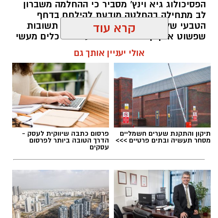
הפסיכולוג גיא וינץ' מסביר כי ההחלמה משברון
לב מתחילה בהחלטה מודעת להילחם בדחף
הטבעי שלנו לייפות את העבר ולחפש תשובות
קרא עוד
שפשוט אינן קיימות. הוא מציע ארגז כלים מעשי
שיעזור לנו, בהדרגה, להשתחרר מהכאב ולהמשיך
אולי יעניין אותך גם
הלאה.
הלב שלנו אולי נשבר לפעמים, אבל אנחנו לא
חייבים להישבר יחד איתו.
מערכת האתר / 09:04 23.07.26
תיקון והתקנת שערים חשמליים
פרסום כתבה שיווקית לעסק -
מסחר תעשיה ובתים פרטיים >>>
הדרך הטובה ביותר לפרסום
עסקים
תגים:
טד