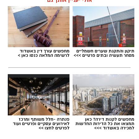
אולי יעניין אותך גם
אלדה נתנאל / 16:46 24.06.26
תגים:
הפגנות חרדיים גיוס לצה"ל
תיקון והתקנת שערים חשמליים
מחפשים עורך דין באשדוד
מסחר תעשיה ובתים פרטיים >>>
לרשימה המלאה כנסו כאן >
מחפשים לקנות דירה? כאן
פנתרה -חלל משותף ומרכז
תמצאו את כל הדירות החדשות
לאירועים עסקיים ופרטיים ועוד
למכירה באשדוד >>>
לפרטים לחצו >>