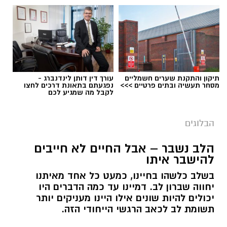
תיקון והתקנת שערים חשמליים
עורך דין דותן לינדנברג -
מסחר תעשיה ובתים פרטיים >>>
נפגעתם בתאונת דרכים לחצו
לקבל מה שמגיע לכם
הבלוגים
הלב נשבר – אבל החיים לא חייבים
יש לכם מידע חשוב שטרם נחשף? צילומים מאירוע
להישבר איתו
חדשותי? מצאתם טעות בכתבה? נשמח שתשתפו
בשלב כלשהו בחיינו, כמעט כל אחד מאיתנו
אותנו
יחווה שברון לב. דמיינו עד כמה הדברים היו
יכולים להיות שונים אילו היינו מעניקים יותר
תשומת לב לכאב הרגשי הייחודי הזה.