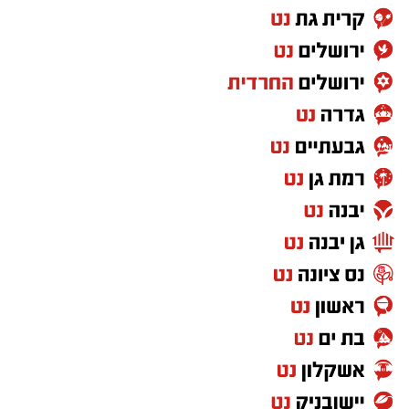
את כל היכולות הנדרשות להשתלבות במסגרת
צבאית.
לכן, הטענה ש"חרדים לא מתאימים לצבא" פשוט
לא מתיישבת עם המציאות שנראית לעין.
ועזבו לרגע את דעתי האישית, שמי שלא תורם
למדינה לא יכול לצפות ליהנות מכל הזכויות שהיא
מעניקה. ולא חסרות דרכים לתרום למדינה שבה
אתה חי, מגדל את ילדיך וישן בביטחון מדי לילה.
אבל מעבר לשאלת השוויון בנטל, אני שואלת את
עצמי איזה מסר אנחנו מעבירים לילדים שלנו,
לציבור הישראלי ולעולם כולו.
מה הם רואים?
עם שמפוצל למחנות.