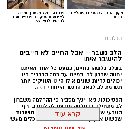
תיקון והתקנה שערים חשמליים
פנתרה -חלל משותף ומרכז
בדרום
לאירועים עסקיים ופרטיים ועוד
לפרטים לחצו >>
הבלוגים
הלב נשבר – אבל החיים לא חייבים
יש לכם מידע חשוב שטרם נחשף? צילומים מאירוע
להישבר איתו
חדשותי? מצאתם טעות בכתבה? נשמח שתשתפו
בשלב כלשהו בחיינו, כמעט כל אחד מאיתנו
אותנו
יחווה שברון לב. דמיינו עד כמה הדברים היו
יכולים להיות שונים אילו היינו מעניקים יותר
תשומת לב לכאב הרגשי הייחודי הזה.
הפסיכולוג גיא וינץ' מסביר כי ההחלמה משברון
לב מתחילה בהחלטה מודעת להילחם בדחף
הטבעי שלנו לייפות את העבר ולחפש תשובות
קרא עוד
שפשוט אינן קיימות. הוא מציע ארגז כלים מעשי
שיעזור לנו, בהדרגה, להשתחרר מהכאב ולהמשיך
אולי יעניין אותך גם