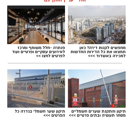
הלאה.
הלב שלנו אולי נשבר לפעמים, אבל אנחנו לא
חייבים להישבר יחד איתו.
מערכת האתר / 09:04 23.07.26
מחפשים לקנות דירה? כאן
פנתרה -חלל משותף ומרכז
תמצאו את כל הדירות החדשות
לאירועים עסקיים ופרטיים ועוד
למכירה באשדוד >>>
לפרטים לחצו >>
תגים:
טד
תיקון והתקנת שערים חשמליים
תיקון שער חשמלי בגדרה כל
מסחר תעשיה ובתים פרטיים >>>
הפרטים >>>