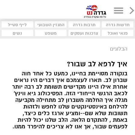
חדשות גדרה
תרבות גדרה
המגזין השבועי
לייף סטייל
פנאי ואוכל
צרכנות ועסקים
משפט
נשים
הבלוגים
איך לרפא לב שבור?
בנקודה מסויימת בחיינו, כמעט כל אחד חוה
שברון לב. תארו לעצמכם איך דברים היו נראים
אחרת אילו היינו מקדישים תשומת לב רבה יותר
לכאב הרגשי הייחודי הזה. הפסיכולוג גיא ווינץ'
מגלה איך החלמה משברון לב מתחילה מקביעה
להילחם באינסטינקטים שלנו לחפש ולזהות
תשובות שלא שם--ומציע ארגז כלים כיצד,
באמת , להתקדם הלאה. הלב שלנו יכול להיות
לפעמים שבור, אך אנו לא צריכים להיפרד ממנו.