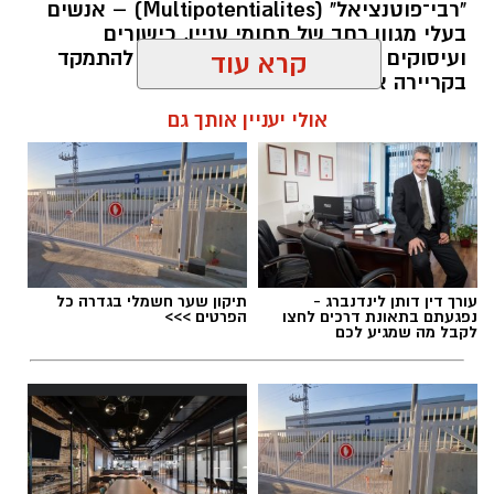
"רבי־פוטנציאל" (Multipotentialites) – אנשים
בעלי מגוון רחב של תחומי עניין, כישורים
ועיסוקים שונים לאורך חייהם, במקום להתמקד
קרא עוד
בקריירה אחת בלבד.
אולי יעניין אותך גם
האם גם אתם כאלה?
אלדה נתנאל / 09:20 07.08.26
עורך דין דותן לינדנברג -
תיקון שער חשמלי בגדרה כל
נפגעתם בתאונת דרכים לחצו
הפרטים >>>
לקבל מה שמגיע לכם
תגים:
ייעוד