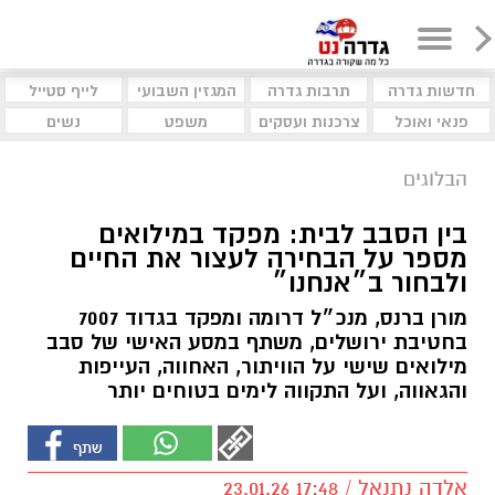
חדשות גדרה
תרבות גדרה
המגזין השבועי
לייף סטייל
פנאי ואוכל
צרכנות ועסקים
משפט
נשים
הבלוגים
בין הסבב לבית: מפקד במילואים
מספר על הבחירה לעצור את החיים
ולבחור ב״אנחנו״
מורן ברנס, מנכ״ל דרומה ומפקד בגדוד 7007
בחטיבת ירושלים, משתף במסע האישי של סבב
מילואים שישי על הוויתור, האחווה, העייפות
והגאווה, ועל התקווה לימים בטוחים יותר
אלדה נתנאל / 17:48 23.01.26