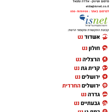
אותנו
פרסום ושיווק- אלדה נתנאל
elda@isnet.co.il
לפרסום באתר : 050-7870908
קבוצת התקשורת ומקומוני הרשת: