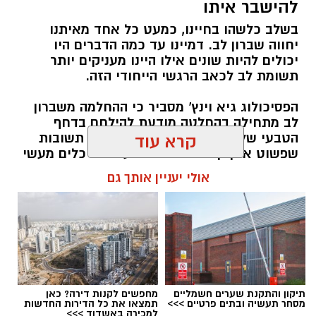
להישבר איתו
חדשותי? מצאתם טעות בכתבה? נשמח שתשתפו
בשלב כלשהו בחיינו, כמעט כל אחד מאיתנו
אותנו
יחווה שברון לב. דמיינו עד כמה הדברים היו
יכולים להיות שונים אילו היינו מעניקים יותר
תשומת לב לכאב הרגשי הייחודי הזה.
הפסיכולוג גיא וינץ' מסביר כי ההחלמה משברון
לב מתחילה בהחלטה מודעת להילחם בדחף
הטבעי שלנו לייפות את העבר ולחפש תשובות
קרא עוד
שפשוט אינן קיימות. הוא מציע ארגז כלים מעשי
שיעזור לנו, בהדרגה, להשתחרר מהכאב ולהמשיך
אולי יעניין אותך גם
הלאה.
הלב שלנו אולי נשבר לפעמים, אבל אנחנו לא
חייבים להישבר יחד איתו.
מערכת האתר / 09:04 23.07.26
תיקון והתקנת שערים חשמליים
מחפשים לקנות דירה? כאן
מסחר תעשיה ובתים פרטיים >>>
תמצאו את כל הדירות החדשות
למכירה באשדוד >>>