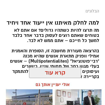
הבלוגים
למה לחלק מאיתנו אין ייעוד אחד ויחיד
מה תרצו להיות כשתהיו גדולים? אם אתם לא
בטוחים שאתם רוצים לעסוק בדבר אחד בלבד
למשך כל חייכם – אתם ממש לא לבד.
בהרצאה מעוררת מחשבה זו, הסופרת והאמנית
אמילי וופניק מתארת אנשים שהיא מכנה
"רבי־פוטנציאל" (Multipotentialites) – אנשים
בעלי מגוון רחב של תחומי עניין, כישורים
ועיסוקים שונים לאורך חייהם, במקום להתמקד
קרא עוד
בקריירה אחת בלבד.
אולי יעניין אותך גם
האם גם אתם כאלה?
אלדה נתנאל / 09:20 07.08.26