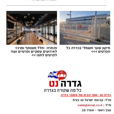
תגים:
טד
תיקון שער חשמלי בגדרה כל
פנתרה -חלל משותף ומרכז
הפרטים >>>
לאירועים עסקיים ופרטיים ועוד
לפרטים לחצו >>
גדרה נט -אתר הבית של תושבי גדרה
מו"ל: קבוצת ישראל נט בע"מ
יש לכם מידע חשוב שטרם נחשף? צילומים מאירוע
מייל :
news@isnet.co.il
חדשותי? מצאתם טעות בכתבה? נשמח שתשתפו
עורך ראשי - אופיר מב