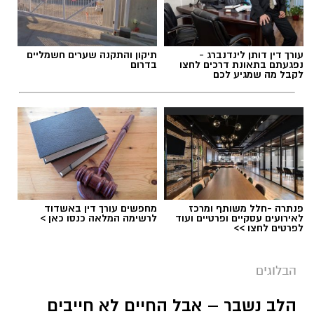
עורך דין דותן לינדנברג -
תיקון והתקנה שערים חשמליים
נפגעתם בתאונת דרכים לחצו
בדרום
לקבל מה שמגיע לכם
תגים:
ייעוד
פנתרה -חלל משותף ומרכז
מחפשים עורך דין באשדוד
לאירועים עסקיים ופרטיים ועוד
לרשימה המלאה כנסו כאן >
לפרטים לחצו >>
הבלוגים
הלב נשבר – אבל החיים לא חייבים
יש לכם מידע חשוב שטרם נחשף? צילומים מאירוע