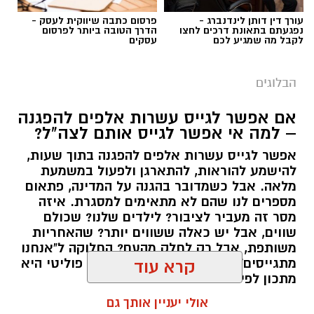
עורך דין דותן לינדנברג -
פרסום כתבה שיווקית לעסק -
נפגעתם בתאונת דרכים לחצו
הדרך הטובה ביותר לפרסום
לקבל מה שמגיע לכם
עסקים
הבלוגים
אם אפשר לגייס עשרות אלפים להפגנה
– למה אי אפשר לגייס אותם לצה"ל?
אפשר לגייס עשרות אלפים להפגנה בתוך שעות,
יש לכם מידע חשוב שטרם נחשף? צילומים מאירוע
להישמע להוראות, להתארגן ולפעול במשמעת
מלאה. אבל כשמדובר בהגנה על המדינה, פתאום
חדשותי? מצאתם טעות בכתבה? נשמח שתשתפו
מספרים לנו שהם לא מתאימים למסגרת. איזה
אותנו
מסר זה מעביר לציבור? לילדים שלנו? שכולם
שווים, אבל יש כאלה ששווים יותר? שהאחריות
משותפת, אבל רק לחלק מהעם? החלוקה ל"אנחנו
מתגייסים" ו"הם לא" היא לא רק ויכוח פוליטי היא
קרא עוד
מתכון לפילוג שמפורר אותנו מבפנים.
אולי יעניין אותך גם
אלדה נתנאל / 16:46 24.06.26