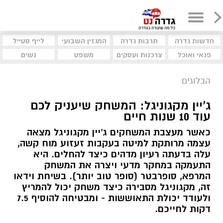
חדשות גדרה
תרבות גדרה
המגזין השבועי
לייף סטייל
פנאי ואוכל
צרכנות ועסקים
משפט
נשים
הבלוגים
ג'יין מקגוניגל: המשחק שיעניק לכם
עוד 10 שנות חיים
כאשר מעצבת המשחקים ג'יין מקגוניגל מצאה
עצמה מרותקת למיטה בעקבות זעזוע מוח קשה,
עלה בדעתה רעיון מדהים כיצד להחלים. היא
התעמקה במחקר מדעי ויצרה את המשחק
המרפא, סופרבטר (סופר טוב יותר). בשיחת וידאו
זה, מקגוניגל מסבירה כיצד משחק יכול להמריץ
ולעודד יכולת התאוששות - ומבטיחה להוסיף 7.5
דקות לחייכם.