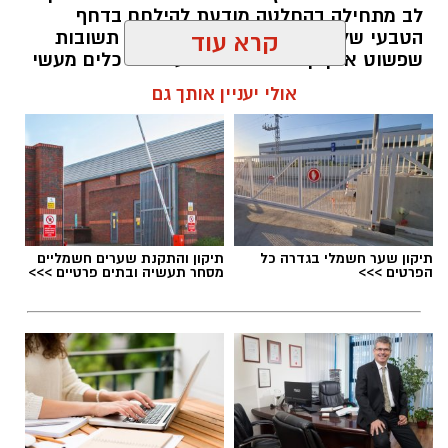
לב מתחילה בהחלטה מודעת להילחם בדחף
הטבעי שלנו לייפות את העבר ולחפש תשובות
קרא עוד
שפשוט אינן קיימות. הוא מציע ארגז כלים מעשי
שיעזור לנו, בהדרגה, להשתחרר מהכאב ולהמשיך
אולי יעניין אותך גם
הלאה.
הלב שלנו אולי נשבר לפעמים, אבל אנחנו לא
חייבים להישבר יחד איתו.
מערכת האתר / 09:04 23.07.26
תיקון שער חשמלי בגדרה כל
תיקון והתקנת שערים חשמליים
הפרטים >>>
מסחר תעשיה ובתים פרטיים >>>
תגים:
טד