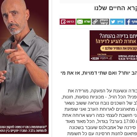
רא החיים שלנו
ב יותר? ואם שתי דמויות, אז את מי
בודה
ו
נשענת
על המעקה
, מורידה
את
ניו?
הכל
רגיל
.
-
מכוניות נוסעות, חונות
,
 של השכנים נובח ונראה ששוב נשאר
מתארגנים לארוחת
ה
ערב ואני שומעת
ני חושבת לעצמי כמה רעש ארוחה אחת
,
הכל
מאוד מאוד
סירנה של
אמבולנס
ש
ע
ו
בר בשכונה
פתאום
ל
חנות חרסינה עם כל תשומת