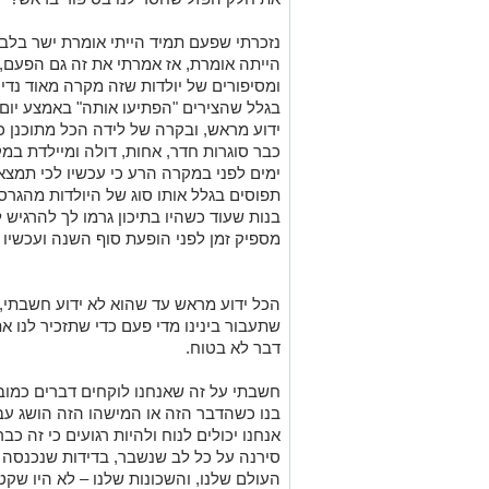
נזכרתי ש
פעם תמיד הייתי אומרת ישר בלב
הייתה אומרת,
אז אמרתי את זה גם הפעם,
ומסיפורים של יולדות
שזה מקרה
מאוד
נדיר
בגלל
ש
הצירים "הפתיעו אות
ה
"
באמצע יום 
ידוע מראש,
ובקרה של לידה
הכל
מתוכנן 
כבר
סוגרות חדר, אחות, דולה ומיילדת ב
ימים
לפני
במקרה הרע כי עכשיו לכי תמצאי
תפוס
ים
בגלל
אותו
סוג
של
היולדות מה
גרס
בנות שעוד כשהיו בתיכון גרמו לך להרגיש
ל
מספיק זמן לפני הופעת סוף השנה ועכשיו
הכל
ידוע מראש עד שהוא לא ידוע חשבתי,
שתעבור בינינו מדי פעם
כדי ש
תזכיר לנו א
דבר לא בטוח
.
חשבתי על
זה שאנחנו לוקחים דברים כמוב
בנו כ
שהדבר
הזה
או המישהו
הזה
הושג עבו
אנחנו
יכולים לנוח ולהיות רגועים כי זה כ
סירנה על כל לב שנשבר,
בדידות ש
נכנסה 
העולם שלנו
,
והשכונות שלנו
–
לא היו שקט