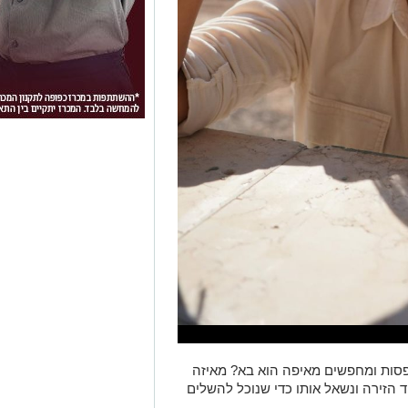
סות ו
מחפשים מאיפה הוא בא? מאיזה
ד
ה
זירה ונשאל אותו
כדי ש
נוכל ל
ה
שלים