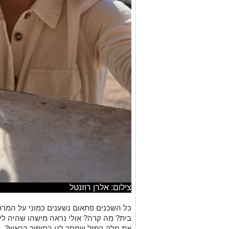
צילום: אלרן רוזנטל
כ
ל השכנים
פ
תאום נשענים כמוני על המרפ
בית?
מה קרה?
אולי נראה
מישהו שהיה
לי
את
חלק ה
פזל
שחסר לנו בסיפור
בראש
?