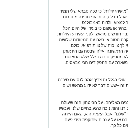
"מישהי יולדת"
כי ככה סבתא שלי תמיד
 אבל תכלס,
היום אני מבינה
מחברות
למצוא יולדות באמבולנס
בהיר או גשום כי
בעידן של היום
הכל
כבר
חודשים
מראש.
לפני
האירוע
היולדות
מקרה הטוב
או
באה עם המזוודות
שלושה
 לך צי
כזה של צוות
רפואי, כולם
ה הראשונה, אלה
ש
בטח
גם היו
אותן
א מספיק טובה בגלל שלא התארגנת
 נשארת עם התפקידים הכי
מבאסים
.
ו
אולי בגלל זה
צריך אמבולנס עם סירנה
ת זה
–
ששום דבר לא ידוע מראש
ושום
נים
מאליהם. על הביטחון הזה
שעולה
רנו והוא נוכח כרגע בחיים שלנו
ו
עכשיו
בר "שלנו". אבל האמת היא, שאם הייתה
בנו
או על עצבות
שתוקפת מידי
פעם,
ים
כל כך
.