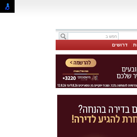
ת
דרושים