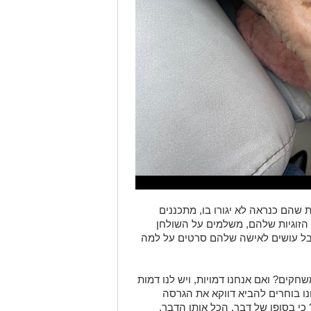
 שהם כנראה לא יגורו בו, מתכננים
ה
זוגיות
שלהם,
משלמים על השולחן
אבל עושים לאישה שלהם סרטים על למה
שחקים? ואם אנחנו דמויות, ויש
לנו
דמות
ו בוחרים להביא
דווקא
את
הגרסה
?
כי
בסופו של דבר,
הכל
אותו הדבר.