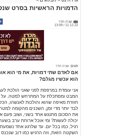
הדמויות הראשיות בסרט שנק
שניה הדר
11.12.22 / 13:09
תגים:
שניה הדר
אם לאדם שתי דמויות, את מי הוא אוה
הוא עכשיו מגלם?
אני עומדת במרפסת
לפני שאני הולכת לע
המבט
ומסתכלת על המתרחש למטה.
על פ
חוזרת מאיפה שהוא
ו
הולכות
לאנשהו
,
הכלב
לבד יותר מ
די זמן,
השכנים מהקומה למטה 
את הסכום מתנגש אחד בשני,
ושוב פעם א
יכולה לעשות? ומי אוכל ארוחת ערב בשעה 17:00 בערב? בגדול
רג
יל, כמו בכל י
ו
ם.
עד ש
לרגע אחד נשמע
ת
השקטה
הזאת,
ו
זה
הרגיש כמו דוב
שנכנס