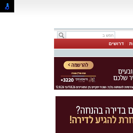
ת
דרושים