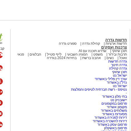
חדשות גדרה
חדשות ארציות
קהילת גדרה
ספורט גדרה
צרכנות ועסקים
קבו
תוכן שיווקי
שדרוג תוכנה עם AI
תרבות ובידור
משפט
המגזין השבועי
לייף סטייל
הבלוגים
פנאי
ואוכל
נשים
אהבנו ברשת
בחירות 2024 בגדרה
גדרה חדשות
גדרה חינוך
גדרה קהילה
תוכן שיווקי
ישראל נט
עורך דין פלילי באשדוד
נדל"ן באשדוד
ישראל נט
נטיפס - רשת חברתית לטיפים והמלצות
-
בתי מלון באשדוד
יישובניק נט
פרסום במקומונים
מקומון אשדוד
משלוחים באשדוד
מסעדות באשדוד
דירות למכירה באשדוד
דירות להשכרה באשדוד
פרסום עסק באשדוד
פרסום באשקלון