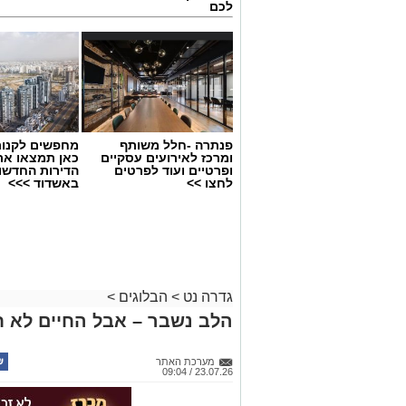
לכם
פנתרה -חלל משותף
מחפשים לקנות
ומרכז לאירועים עסקיים
כאן תמצאו את
ופרטיים ועוד לפרטים
הדירות החדשו
לחצו >>
באשדוד >>>
גדרה נט
>
הבלוגים
>
הלב נשבר – אבל החיים לא ח
מערכת האתר
23.07.26 / 09:04