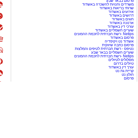
פרסום בבאר שבע
משרדים וחנויות להשכרה באשדוד
שרותי בריאות באשדוד
אירועים באשדוד
דרושים באשדוד
חוגים באשדוד
ארנונה באשדוד
עורכי דין באשדוד
שערים חשמליים באשדוד
Netips -רשת חברתית לחכמת ההמונים
פרסום באשדוד
אשדוד נט ויקיפדיה
פרסום כתבה שיווקית
נטיפס - רשת חברתית לטיפים והמלצות
שערים חשמליים בבאר שבע
Netips -רשת חברתית לחכמת ההמונים
מסלולים לטיולים
טיולים בדרום
עורך דין באשדוד
קריית גת נט
חולון נט
פרסום