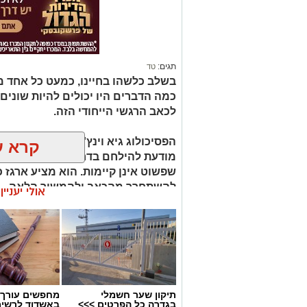
תגים:
טד
בשלב כלשהו בחיינו, כמעט כל אחד מאי
כמה הדברים היו יכולים להיות שונים 
לכאב הרגשי הייחודי הזה.
הפסיכולוג גיא וינץ' מסביר כי ההח
קרא ע
מודעת להילחם בדחף הטבעי שלנו לי
שפשוט אינן קיימות. הוא מציע ארגז כ
להשתחרר מהכאב ולהמשיך הלאה.
אולי יעניי
הלב שלנו אולי נשבר לפעמים, אבל אנ
תיקון שער חשמלי
מחפשים עורך ד
בגדרה כל הפרטים >>>
באשדוד לרשי