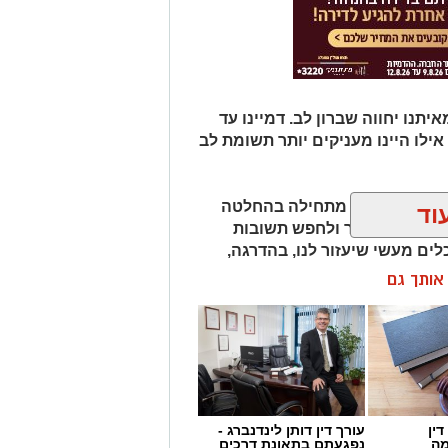
תנו יחווה שברון לב. דמיינו עד
אילו היינו מעניקים יותר תשומת לב
למה משברון לב מתחילה בהחלטה
וד
יפות את העבר ולחפש תשובות
לים מעשי שיעזור לנו, בהדרגה,
ן אותך גם
חנו לא חייבים להישבר יחד איתו.
ין
עורך דין דותן לינדנברג -
מה
נפגעתם בתאונת דרכים