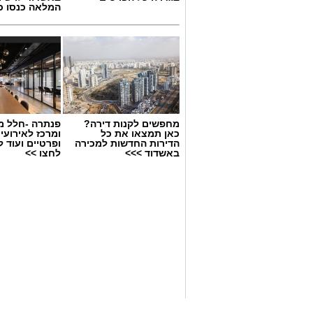
המלאה כנסו כא
מחפשים לקנות דירה?
פנתרה -חלל מ
יש לכם מידע חשוב שטרם נחשף? צילומים
כאן תמצאו את כל
ומרכז לאירועי
הדירות החדשות למכירה
ופרטיים ועוד 
בכתבה? נשמח שתשתפו אותנו
באשדוד >>>
לחצו >>