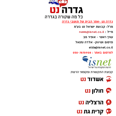
גדרה נט -אתר הבית של תושבי גדרה
מו"ל: קבוצת ישראל נט בע"מ
יש לכם מידע חשוב שטרם נחשף? צילומים מאירוע
מייל :
news@isnet.co.il
חדשותי? מצאתם טעות בכתבה? נשמח שתשתפו
עורך ראשי - אופיר מב
אותנו
פרסום ושיווק- אלדה נתנאל
elda@isnet.co.il
לפרסום באתר : 050-7870908
קבוצת התקשורת ומקומוני הרשת: