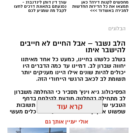
מחפשים לקנות דירה? כאן
עורך דין דותן לינדנברג -
תמצאו את כל הדירות החדשות
נפגעתם בתאונת דרכים לחצו
למכירה באשדוד >>>
לקבל מה שמגיע לכם
הבלוגים
הלב נשבר – אבל החיים לא חייבים
יש לכם מידע חשוב שטרם נחשף? צילומים מאירוע
להישבר איתו
חדשותי? מצאתם טעות בכתבה? נשמח שתשתפו
בשלב כלשהו בחיינו, כמעט כל אחד מאיתנו
אותנו
יחווה שברון לב. דמיינו עד כמה הדברים היו
יכולים להיות שונים אילו היינו מעניקים יותר
תשומת לב לכאב הרגשי הייחודי הזה.
הפסיכולוג גיא וינץ' מסביר כי ההחלמה משברון
לב מתחילה בהחלטה מודעת להילחם בדחף
הטבעי שלנו לייפות את העבר ולחפש תשובות
קרא עוד
שפשוט אינן קיימות. הוא מציע ארגז כלים מעשי
שיעזור לנו, בהדרגה, להשתחרר מהכאב ולהמשיך
אולי יעניין אותך גם
הלאה.