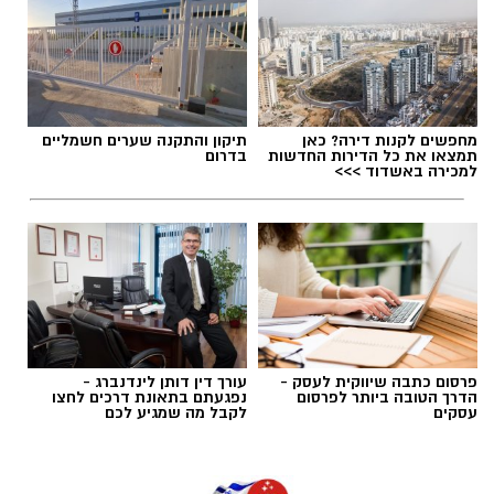
הלב שלנו אולי נשבר לפעמים, אבל אנחנו לא
חייבים להישבר יחד איתו.
מערכת האתר / 09:04 23.07.26
מחפשים לקנות דירה? כאן
תיקון והתקנה שערים חשמליים
תמצאו את כל הדירות החדשות
בדרום
למכירה באשדוד >>>
תגים:
טד
פרסום כתבה שיווקית לעסק -
עורך דין דותן לינדנברג -
הדרך הטובה ביותר לפרסום
נפגעתם בתאונת דרכים לחצו
עסקים
לקבל מה שמגיע לכם