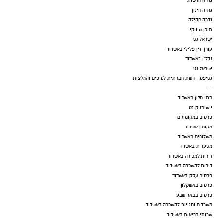
גדרה חדשות
גדרה חינוך
גדרה קהילה
תוכן שיווקי
ישראל נט
עורך דין פלילי באשדוד
נדל"ן באשדוד
ישראל נט
נטיפס - רשת חברתית לטיפים והמלצות
-
בתי מלון באשדוד
יישובניק נט
פרסום במקומונים
מקומון אשדוד
משלוחים באשדוד
מסעדות באשדוד
דירות למכירה באשדוד
דירות להשכרה באשדוד
פרסום עסק באשדוד
פרסום באשקלון
פרסום בבאר שבע
משרדים וחנויות להשכרה באשדוד
שרותי בריאות באשדוד