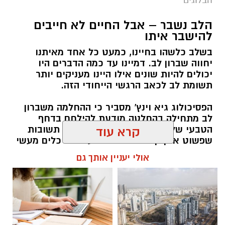
הלב נשבר – אבל החיים לא חייבים
יש לכם מידע חשוב שטרם נחשף? צילומים מאירוע
להישבר איתו
חדשותי? מצאתם טעות בכתבה? נשמח שתשתפו
בשלב כלשהו בחיינו, כמעט כל אחד מאיתנו
אותנו
יחווה שברון לב. דמיינו עד כמה הדברים היו
יכולים להיות שונים אילו היינו מעניקים יותר
תשומת לב לכאב הרגשי הייחודי הזה.
הפסיכולוג גיא וינץ' מסביר כי ההחלמה משברון
לב מתחילה בהחלטה מודעת להילחם בדחף
הטבעי שלנו לייפות את העבר ולחפש תשובות
קרא עוד
שפשוט אינן קיימות. הוא מציע ארגז כלים מעשי
שיעזור לנו, בהדרגה, להשתחרר מהכאב ולהמשיך
אולי יעניין אותך גם
הלאה.
הלב שלנו אולי נשבר לפעמים, אבל אנחנו לא
חייבים להישבר יחד איתו.
מערכת האתר / 09:04 23.07.26