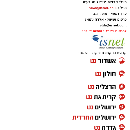
מו"ל: קבוצת ישראל נט בע"מ
יש לכם מידע חשוב שטרם נחשף? צילומים מאירוע
מייל :
news@isnet.co.il
חדשותי? מצאתם טעות בכתבה? נשמח שתשתפו
עורך ראשי - אופיר מב
אותנו
פרסום ושיווק- אלדה נתנאל
elda@isnet.co.il
לפרסום באתר : 050-7870908
קבוצת התקשורת ומקומוני הרשת: