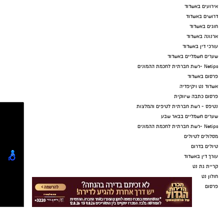
אירועים באשדוד
דרושים באשדוד
חוגים באשדוד
ארנונה באשדוד
עורכי דין באשדוד
שערים חשמליים באשדוד
Netips -רשת חברתית לחכמת ההמונים
פרסום באשדוד
אשדוד נט ויקיפדיה
פרסום כתבה שיווקית
נטיפס - רשת חברתית לטיפים והמלצות
שערים חשמליים בבאר שבע
Netips -רשת חברתית לחכמת ההמונים
מסלולים לטיולים
טיולים בדרום
עורך דין באשדוד
קריית גת נט
חולון נט
פרסום