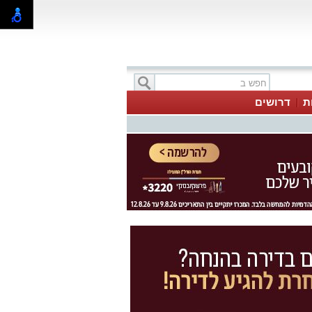
ת
דרושים