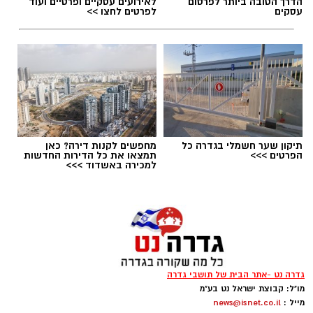
הדרך הטובה ביותר לפרסום
לאירועים עסקיים ופרטיים ועוד
עסקים
לפרטים לחצו >>
תיקון שער חשמלי בגדרה כל
מחפשים לקנות דירה? כאן
הפרטים >>>
תמצאו את כל הדירות החדשות
למכירה באשדוד >>>
הפגנות חרדים chatgpt
הפגנות הענק היום, ששיבשו את סדר היום של
גדרה נט -אתר הבית של תושבי גדרה
מאות אלפי אזרחים, העלו אצלי שאלה
.
מו"ל: קבוצת ישראל נט בע"מ
מייל :
news@isnet.co.il