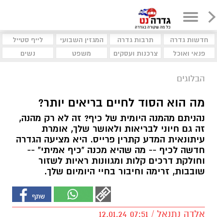
חדשות גדרה
תרבות גדרה
המגזין השבועי
לייף סטייל
פנאי ואוכל
צרכנות ועסקים
משפט
נשים
הבלוגים
מה הוא הסוד לחיים בריאים יותר?
נהניתם מהמנה היומית של כיף? זה לא רק מהנה,
זה גם חיוני לבריאות ולאושר שלך, אומרת
עיתונאית המדע קתרין פרייס. היא מציעה הגדרה
חדשה לכיף -- מה שהיא מכנה "כיף אמיתי" --
וחולקת דרכים קלות ומגוונות ראיות לשזור
שובבות, זרימה וחיבור בחיי היומיום שלך.
אלדה נתנאל / 07:51 12.01.24