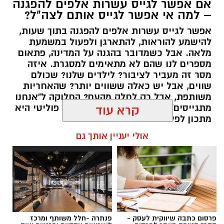
אם אפשר לגייס עשרות אלפים להפגנה
– למה אי אפשר לגייס אותם לצה"ל?
אפשר לגייס עשרות אלפים להפגנה בתוך שעות,
יש לכם מידע חשוב שטרם נחשף? צילומים מאירוע
להישמע להוראות, להתארגן ולפעול במשמעת
מלאה. אבל כשמדובר בהגנה על המדינה, פתאום
חדשותי? מצאתם טעות בכתבה? נשמח שתשתפו
מספרים לנו שהם לא מתאימים למסגרת. איזה
אותנו
מסר זה מעביר לציבור? לילדים שלנו? שכולם
שווים, אבל יש כאלה ששווים יותר? שהאחריות
משותפת, אבל רק לחלק מהעם? החלוקה ל"אנחנו
מתגייסים" ו"הם לא" היא לא רק ויכוח פוליטי היא
קרא עוד
מתכון לפילוג שמפורר אותנו מבפנים.
אולי יעניין אותך גם
אלדה נתנאל / 16:46 24.06.26
תגים:
הפגנות חרדיים גיוס לצה"ל
פרסום כתבה שיווקית לעסק -
פנתרה -חלל משותף ומרכז