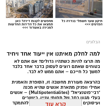
תיקון שער חשמלי בגדרה כל
מחפשים לקנות דירה? כאן
הפרטים >>>
תמצאו את כל הדירות החדשות
למכירה באשדוד >>>
הבלוגים
למה לחלק מאיתנו אין ייעוד אחד ויחיד
מה תרצו להיות כשתהיו גדולים? אם אתם לא
בטוחים שאתם רוצים לעסוק בדבר אחד בלבד
למשך כל חייכם – אתם ממש לא לבד.
בהרצאה מעוררת מחשבה זו, הסופרת והאמנית
אמילי וופניק מתארת אנשים שהיא מכנה
"רבי־פוטנציאל" (Multipotentialites) – אנשים
בעלי מגוון רחב של תחומי עניין, כישורים
ועיסוקים שונים לאורך חייהם, במקום להתמקד
קרא עוד