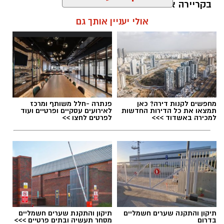
בקריירה אחת בלבד.
אולי יעניין אותך גם
האם גם אתם כאלה?
אלדה נתנאל / 09:20 07.08.26
מחפשים לקנות דירה? כאן
פנתרה -חלל משותף ומרכז
תמצאו את כל הדירות החדשות
לאירועים עסקיים ופרטיים ועוד
למכירה באשדוד >>>
לפרטים לחצו >>
תגים:
ייעוד
תיקון והתקנה שערים חשמליים
תיקון והתקנת שערים חשמליים
בדרום
מסחר תעשיה ובתים פרטיים >>>