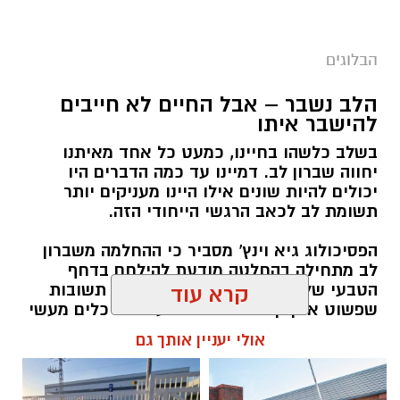
הבלוגים
הלב נשבר – אבל החיים לא חייבים
יש לכם מידע חשוב שטרם נחשף? צילומים מאירוע
להישבר איתו
חדשותי? מצאתם טעות בכתבה? נשמח שתשתפו
בשלב כלשהו בחיינו, כמעט כל אחד מאיתנו
אותנו
יחווה שברון לב. דמיינו עד כמה הדברים היו
יכולים להיות שונים אילו היינו מעניקים יותר
תשומת לב לכאב הרגשי הייחודי הזה.
הפסיכולוג גיא וינץ' מסביר כי ההחלמה משברון
לב מתחילה בהחלטה מודעת להילחם בדחף
הטבעי שלנו לייפות את העבר ולחפש תשובות
קרא עוד
שפשוט אינן קיימות. הוא מציע ארגז כלים מעשי
שיעזור לנו, בהדרגה, להשתחרר מהכאב ולהמשיך
אולי יעניין אותך גם
הלאה.
הלב שלנו אולי נשבר לפעמים, אבל אנחנו לא