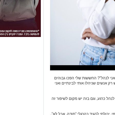
אני לנהל"?
החששות
שלי הפכו
גבוהים
ש
רק
אנשים ש
ניהלו אותי לבינתיים ואני
 לנהל
כרגע,
וגם ב
זה יש מקום לשיפור
זה
מי
.
יכולת
י
להגיד כהרגלי
"
תודה
, אבל לא
",