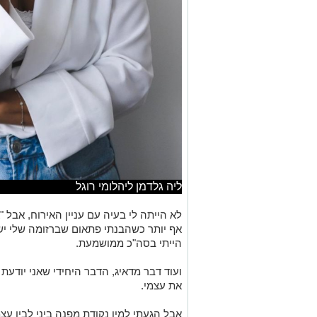
ליה גלדמן ליהלומי רוגל
לא הייתה לי בעיה עם עניין האירוח, אבל
"
אף יותר
כשהבנתי
פתאום
שברזומה שלי
י
הייתי
בסה"כ
ממושמעת
.
ועוד דבר מדאיג,
הדבר היחידי שאני יודעת
את
עצמי
.
אבל
הגעתי למין נקודת מפנה
ביני לבין עצ