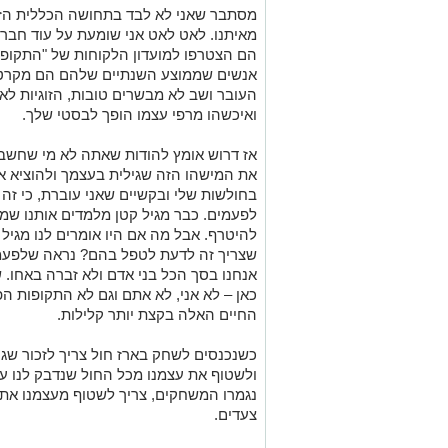
מסתבר שאני לא לבד בתחושה הכללית הזא
מאיתנו. לאט
לאט
אני שומעת על עוד חברי
הם הצטרפו למועדון הלקוחות של
"התקופ
אנשים שממוצע השנתיים שלהם הם מקרטע
העובר ושב לא מבשרים טובות, הזוגיות לא
ואיכשהו
מרפי עצמו הופך
לבסטי
שלך.
אז דרוש אומץ להודות שאתה לא מי שחשב
את המישהו הזה שגילית בעצמך ולהוציא אות
בחולשות שלי ובקשיים שאני עוברת, כי זה
לפעמים. כבר מגיל קטן מלמדים אותנו שמי
להיטרף. אבל מה אם היו אומרים לנו מגיל
שצריך זה לדעת לטפל בהם? נראה שלפעמי
אנחנו בסך
הכל
בני אדם ולא זברה באחו. 
כאן
–
לא אני, לא אתם וגם לא התקופות הפח
החיים האלה
בקצת
יותר קלילות.
כשנכנסים לשחק בארז חול צריך לזכור שג
ולשטוף את עצמנו מכל החול שנדבק לנו על
נגמרו המשחקים, צריך לשטוף מעצמנו את
צעדים.