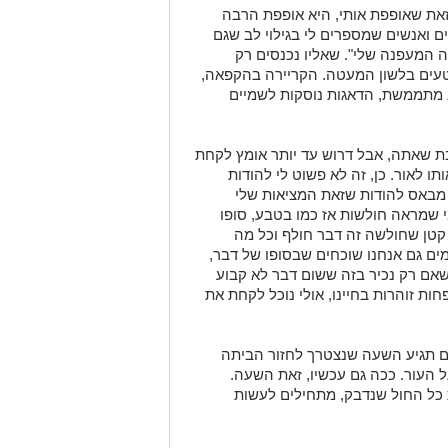
ת שאופפת אותי, היא אופפת הרבה
ם ואנשים שמספרים לי בגילוי לב שגם
ה
המעפנה
שלי"
.
שאליו נכנסים רק
ים בלשון המעטה. הקריירה בהקפאה,
מתממשת
, הדאגות נוסקות לשמיים
ת שאתה, אבל דרוש עד יותר אומץ לקחת
ו לאור. כן, זה לא פשוט לי להודות
 מבאס להודות שזאת המציאות שלי
 שמראה חולשות אז כמו בטבע, סופו
 קטן שחולשה זה דבר חולף וכל מה
ם גם אנחנו שוכחים שבסופו של דבר,
שאם רק נכיר בזה ששום דבר לא קבוע
ות זוהרות בחיינו, אולי נוכל לקחת את
ם תגיע השעה שנצטרך לחזור הביתה
 העור. ככה גם עכשיו, זאת השעה.
 כל החול שנדבק, מתחילים לעשות