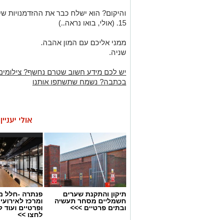
והיקום? הוא ישלח כבר את ההזדמנויו
ת
שיק
15. (אולי, בואו נראה..)
ממני אליכם עם המון אהבה.
שניה.
יש לכם מידע חשוב שטרם נחשף? צילומים
בכתבה? נשמח שתשתפו אותנו
אולי יעניי
תיקון והתקנת שערים
פנתרה -חלל מ
חשמליים מסחר תעשיה
ומרכז לאירועי
ובתים פרטיים >>>
ופרטיים ועוד 
לחצו >>