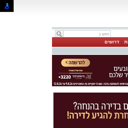
ת
דרושים