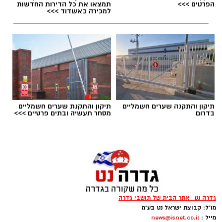
הפרטים >>>
תמצאו את כל הדירות החדשות
למכירה באשדוד >>>
תגים:
טד
תיקון והתקנה שערים חשמליים
תיקון והתקנת שערים חשמליים
בדרום
מסחר תעשיה ובתים פרטיים >>>
גדרה נט -אתר הבית של תושבי גדרה
מו"ל: קבוצת ישראל נט בע"מ
יש לכם מידע חשוב שטרם נחשף? צילומים מאירוע
מייל :
news@isnet.co.il