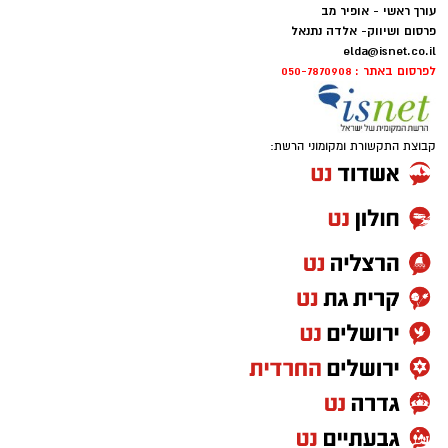
חדשותי? מצאתם טעות בכתבה? נשמח שתשתפו
עורך ראשי - אופיר מב
אותנו
פרסום ושיווק- אלדה נתנאל
elda@isnet.co.il
לפרסום באתר : 050-7870908
קבוצת התקשורת ומקומוני הרשת: