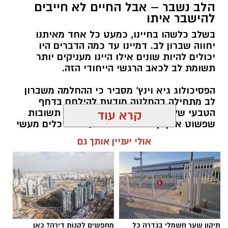
הלב נשבר – אבל החיים לא חייבים
יש לכם מידע חשוב שטרם נחשף? צילומים מאירוע
להישבר איתו
חדשותי? מצאתם טעות בכתבה? נשמח שתשתפו
בשלב כלשהו בחיינו, כמעט כל אחד מאיתנו
אותנו
יחווה שברון לב. דמיינו עד כמה הדברים היו
יכולים להיות שונים אילו היינו מעניקים יותר
תשומת לב לכאב הרגשי הייחודי הזה.
הפסיכולוג גיא וינץ' מסביר כי ההחלמה משברון
לב מתחילה בהחלטה מודעת להילחם בדחף
הטבעי שלנו לייפות את העבר ולחפש תשובות
קרא עוד
שפשוט אינן קיימות. הוא מציע ארגז כלים מעשי
שיעזור לנו, בהדרגה, להשתחרר מהכאב ולהמשיך
אולי יעניין אותך גם
הלאה.
הלב שלנו אולי נשבר לפעמים, אבל אנחנו לא
חייבים להישבר יחד איתו.
מערכת האתר / 09:04 23.07.26
תיקון שער חשמלי בגדרה כל
מחפשים לקנות דירה? כאן