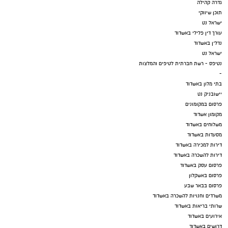
גדרה קהילה
תוכן שיווקי
ישראל נט
עורך דין פלילי באשדוד
נדל"ן באשדוד
ישראל נט
נטיפס - רשת חברתית לטיפים והמלצות
-
בתי מלון באשדוד
יישובניק נט
פרסום במקומונים
מקומון אשדוד
משלוחים באשדוד
מסעדות באשדוד
דירות למכירה באשדוד
דירות להשכרה באשדוד
פרסום עסק באשדוד
פרסום באשקלון
פרסום בבאר שבע
משרדים וחנויות להשכרה באשדוד
שרותי בריאות באשדוד
אירועים באשדוד
דרושים באשדוד