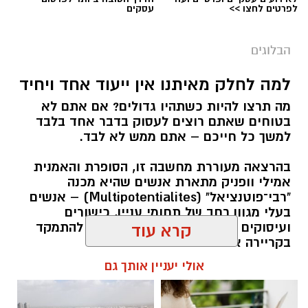
לפרטים לחצו >>
עסקים
הבלוגים
למה לחלק מאיתנו אין ייעוד אחד ויחיד
מה תרצו להיות כשתהיו גדולים? אם אתם לא
בטוחים שאתם רוצים לעסוק בדבר אחד בלבד
למשך כל חייכם – אתם ממש לא לבד.
בהרצאה מעוררת מחשבה זו, הסופרת והאמנית
אמילי וופניק מתארת אנשים שהיא מכנה
"רבי־פוטנציאל" (Multipotentialites) – אנשים
בעלי מגוון רחב של תחומי עניין, כישורים
ועיסוקים שונים לאורך חייהם, במקום להתמקד
קרא עוד
בקריירה אחת בלבד.
אולי יעניין אותך גם
האם גם אתם כאלה?
אלדה נתנאל / 09:20 07.08.26