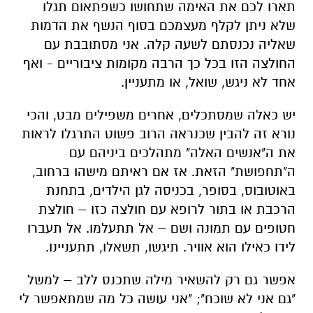
תארו לכם את האימה שתחושו כשפתאום תגלו
שלא ניתן לקלף מעצמכם בסוף הנשף את הדמות
שאליה נכנסתם לשעה קלה. אני מסתובבת עם
החולצה הזו בכל כך הרבה מקומות ציבוריים - ואף
אחד לא ניגש, שואל, או מתעניין.
יש כאלה שמסתכלים, אחרים משפילים מבט, והכי
נורא זה להבין שכנראה הרוב פשוט התרגלו לראות
את ה"אנשים האלה" מתהלכים ביניהם עם
ה"תחפושת" הזאת. אז אם ראיתם מישהו ברחוב,
באוטובוס, בסופר, בכניסה לגן הילדים, בתחנת
הרכבת או בתור לרופא עם חולצה כזו – חולצת
חטופים עם תמונה ושם – אל תתעלמו. אל תעברו
לידו כאילו הוא אוויר. תיגשו, תשאלו, תתעניינו.
אפשר גם רק להשאיר מילה שתכנס ללב – למשל
"גם אני לא שוכח"; "אני עושה כל מה שמתאפשר לי