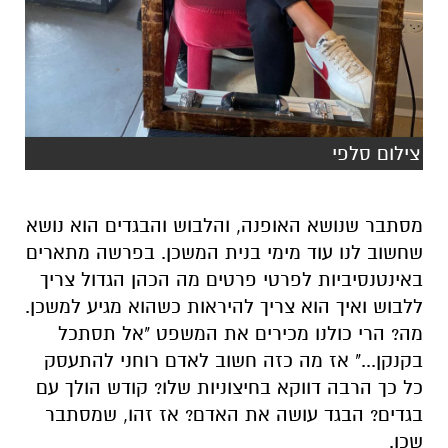
צילום סלפי
מסתבר שנושא
האופנה, ו
הלבוש והבגדים הוא נושא
שחשוב לנו עוד מימי בנית המשכן. בפרשה מתארים
באינטנסיביות
לפרטי פרטים
מה הכהן הגדול צריך
ללבוש ואיך הוא צריך להיראות כשהוא מגיע למשכן.
מה
?
הרי
כולנו מכירים את המשפט
"
אל תסתכל
בקנקן..."
אז
מה כזה חשוב לאדם רוחני
להתעסק
כל כך הרבה
דווקא
בחיצוניות שלו? קוד
ש
הולך עם
בגדים? הבגד עושה את האדם? אז זהו, ש
מסתבר
ש
כן.