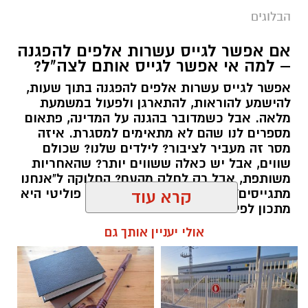
הבלוגים
אם אפשר לגייס עשרות אלפים להפגנה
– למה אי אפשר לגייס אותם לצה"ל?
אפשר לגייס עשרות אלפים להפגנה בתוך שעות,
יש לכם מידע חשוב שטרם נחשף? צילומים מאירוע
להישמע להוראות, להתארגן ולפעול במשמעת
מלאה. אבל כשמדובר בהגנה על המדינה, פתאום
חדשותי? מצאתם טעות בכתבה? נשמח שתשתפו
מספרים לנו שהם לא מתאימים למסגרת. איזה
אותנו
מסר זה מעביר לציבור? לילדים שלנו? שכולם
שווים, אבל יש כאלה ששווים יותר? שהאחריות
משותפת, אבל רק לחלק מהעם? החלוקה ל"אנחנו
מתגייסים" ו"הם לא" היא לא רק ויכוח פוליטי היא
קרא עוד
מתכון לפילוג שמפורר אותנו מבפנים.
אולי יעניין אותך גם
אלדה נתנאל / 16:46 24.06.26