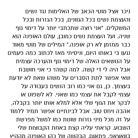
ניכר אצל מוטי הכאב של האלימות נגד נשים
והעצמת נשים בכל הגוונים, בכל הגזרות ובכל
המשקלים. "אני רוצה שתכתבי
יותר
על דימוי גוף
שניה. ועל העצמת נשים כמובן, עולם האופנה הוא
כבר ממזמן לא רק אופנה." המילים של מוטי מאוד
נגעו בי באותו היום, וניסיתי מאז לכתוב
כמה פעמים
על הנושאים האלה של דימוי גוף והערכה עצמית
אבל היה לי די קשה.
למה קשה? כי אני חושבת
שאי אפשר לתת הסברים על משהו שאת לא יודעת
בעצמך. כן, גם אני כמו רוב הנשים
בעבודה על
עצמי לקבל את עצמי כמו שאני. לא לשפוט או
לבקר את הגוף שלי אלא למלא אותו יותר בקבלה,
אהבה ויחס טוב. אבל לבינתיים אפשר תמיד ללמוד
על
זה מכל מיני גזרות שונות כמו למשל
מ
פרשת
השבוע.
קראתי עליה
קצת
באח
ת
הקבוצות שלי
בוואצאפ
.
פתאום
,
הבקשה של כהן האופנה מהקיץ