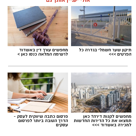
אולי יעניין אותך גם
הלאה.
הלב שלנו אולי נשבר לפעמים, אבל אנחנו לא
חייבים להישבר יחד איתו.
מערכת האתר / 09:04 23.07.26
תיקון שער חשמלי בגדרה כל
מחפשים עורך דין באשדוד
הפרטים >>>
לרשימה המלאה כנסו כאן >
תגים:
טד
מחפשים לקנות דירה? כאן
פרסום כתבה שיווקית לעסק -
תמצאו את כל הדירות החדשות
הדרך הטובה ביותר לפרסום
למכירה באשדוד >>>
עסקים