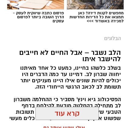
מחפשים לקנות דירה? כאן
פרסום כתבה שיווקית לעסק -
תמצאו את כל הדירות החדשות
הדרך הטובה ביותר לפרסום
למכירה באשדוד >>>
עסקים
הבלוגים
הלב נשבר – אבל החיים לא חייבים
להישבר איתו
בשלב כלשהו בחיינו, כמעט כל אחד מאיתנו
יחווה שברון לב. דמיינו עד כמה הדברים היו
יכולים להיות שונים אילו היינו מעניקים יותר
תשומת לב לכאב הרגשי הייחודי הזה.
הפסיכולוג גיא וינץ' מסביר כי ההחלמה משברון
לב מתחילה בהחלטה מודעת להילחם בדחף
הטבעי שלנו לייפות את העבר ולחפש תשובות
קרא עוד
שפשוט אינן קיימות. הוא מציע ארגז כלים מעשי
שיעזור לנו, בהדרגה, להשתחרר מהכאב ולהמשיך