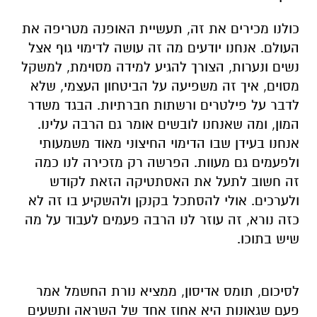
כולנו מכירים את זה, תעשיית ה
אופנה
מטריפה את
העולם
.
אנחנו יודעים מה זה עושה לדימוי גוף אצל
נשים ונערות, הצורך להגיע למידה מסוימת, למשקל
מסוים, איך
זה
משפיעה על
ה
ביטחון
ה
עצמי, שלא
לדבר על פילטרים ורשתות חברתיות. הבגד משדר
המון, ומה שאנחנו לובשים אומר גם הרבה עלינו.
אנחנו בעידן שבו הדימוי החיצוני מאוד משמעותי
ולפעמים גם מעוות. הפרשה רק מזכירה לנו כמה
זה חשוב
לתעל את
האסתטיקה
הזאת
ל
קודש
ו
לערכים
.
אולי להסתכל בקנקן ולהשקיע בו זה לא
כזה נורא, זה עוזר לנו הרבה פעמים לעבוד על מה
שיש בתוכו.
לסיכום,
תומס אדיסון, ממציא נורת החשמל אמר
פעם שגאונות היא אחוז אחד של השראה ותשעים