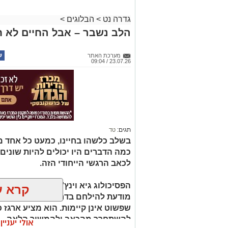
גדרה נט
>
הבלוגים
>
הלב נשבר – אבל החיים לא ח
מערכת האתר
23.07.26 / 09:04
תגים:
טד
בשלב כלשהו בחיינו, כמעט כל אחד מאי
כמה הדברים היו יכולים להיות שונים 
לכאב הרגשי הייחודי הזה.
הפסיכולוג גיא וינץ' מסביר כי ההח
קרא ע
מודעת להילחם בדחף הטבעי שלנו לי
שפשוט אינן קיימות. הוא מציע ארגז כ
להשתחרר מהכאב ולהמשיך הלאה.
אולי יעניי