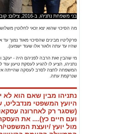
בני משפחת נתניהו, ב-2016, צילום: קובי גדעון - לע"מ
מה הסיכוי שהוא יצא זכאי לחלוטין משלוש
פרקליטיו מבינים שהסיכוי מאוד נמוך עד א
שהיו עד עתה ולאור אלו שעוד ישמעו).
מי שהבין זאת הרבה לפניהם היה - יעקב וי
המשפחה לחצה לסרב לעסקה שהייתה אז י
שנרקמת עתה.
נתניהו מבין שאם הוא לא י
היועץ המשפטי מנדבליט, ש
(שסגר רק לאחרונה עסקאות
ועם חיים כץ).... את העסק
מול יועץ /יועצת המשפטי/