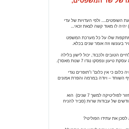
 של שר המשפטים,
 השופטים.... ולפי העדויות של עדי
יהיה לו מאוד קשה לצאת זכאי...
מתקפות שלו על כל מערכת המשפט
ר בעונשו וזה אומר שנים בכלא.
יים הטובים ולכבוד, יכול לישון בלילה
ן ונפסקו נגדו 7 שנות מאסר).
כלום כי אין כלום" ו"תופרים נגדי
ף השוחד – ויודה במרמה והפרת אמונים
מול הקלון שהוא יקבל (מה שימנע ממנו לחזור לפוליטיקה למשך 7 שנים) הוא
יח את החופש האישי שלו ויסתפק ב6 חודשים של עבודות שרות (סביר להניח
לסכן את עתידו הפוליטי?