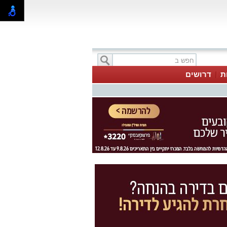
ת
דרושים