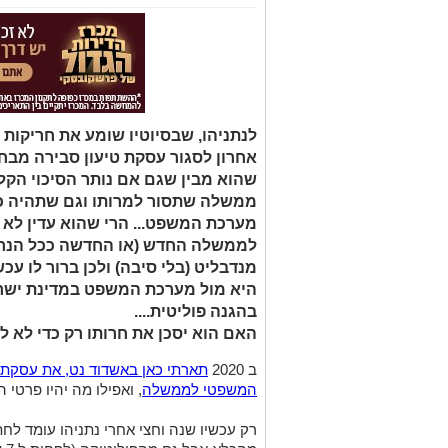
לנתניהו, שבסיוטיו שומע את חריקות ס
אחרון לסגור עסקת טיעון סבירה מבח
שהוא מבין שגם אם נותר הסיכוי הקל
ממשלה שתסור למרותו וגם שתהיה כז
מערכת המשפט... הרי שהוא עדין לא 
לממשלה החדש (או החדשה ככל הנרא
מנדבליט (בלי סיבה) ולכן ברור לו ע
היא מול מערכת המשפט במדינת ישרא
בהגנה פוליטית....
האם הוא יסכן את חרותו רק כדי לא ל
ב 2020
תארתי כאן באשדוד נט, את עסקת ה
המשפטי לממשלה
, ואפילו מה יהיו פרטי 
רק עכשיו שנה וחצי אחרי נתניהו עומד ל