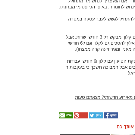
וד – אם הוא צריך לנחש מה מתחולל
חש לחומרה, באופן הכי פסימי מבחנתו.
ו להתחיל לגשש לעבר עסקה במטרה
הוא אומנם כרגע לא מוכן שבעסקה יהיה גם קלון ומבקש רק 3 חודשי שרות, אבל
בסופו של דבר (וזה יהיה מהר מאוד), הוא יאלץ להסכים גם לקלון וגם ל6 חודשי
מעניו ומגיר זיעה קרה ממצחו).
הרכבת יצאה לדרך והיא תעצור בתחנת עסקת הטיעון עם קלון ו6 חודשי עבודות
בים אבל המבוכה תשכך כי בעקבותיה
אל
 מאירוע חדשותי? מצאתם טעות
ן אותך גם