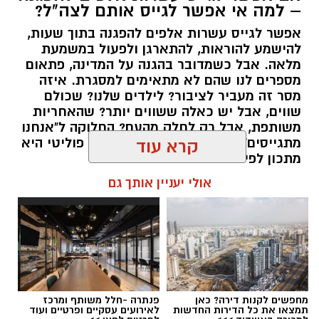
– למה אי אפשר לגייס אותם לצה"ל?
אפשר לגייס עשרות אלפים להפגנה בתוך שעות,
יש לכם מידע חשוב שטרם נחשף? צילומים מאירוע
להישמע להוראות, להתארגן ולפעול במשמעת
מלאה. אבל כשמדובר בהגנה על המדינה, פתאום
חדשותי? מצאתם טעות בכתבה? נשמח שתשתפו
מספרים לנו שהם לא מתאימים למסגרת. איזה
אותנו
מסר זה מעביר לציבור? לילדים שלנו? שכולם
שווים, אבל יש כאלה ששווים יותר? שהאחריות
משותפת, אבל רק לחלק מהעם? החלוקה ל"אנחנו
מתגייסים" ו"הם לא" היא לא רק ויכוח פוליטי היא
קרא עוד
מתכון לפילוג שמפורר אותנו מבפנים.
אולי יעניין אותך גם
אלדה נתנאל / 16:46 24.06.26
תגים:
הפגנות חרדיים גיוס לצה"ל
מחפשים לקנות דירה? כאן
פנתרה -חלל משותף ומרכז
תמצאו את כל הדירות החדשות
לאירועים עסקיים ופרטיים ועוד