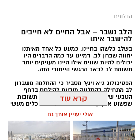
הבלוגים
הלב נשבר – אבל החיים לא חייבים
יש לכם מידע חשוב שטרם נחשף? צילומים מאירוע
להישבר איתו
חדשותי? מצאתם טעות בכתבה? נשמח שתשתפו
בשלב כלשהו בחיינו, כמעט כל אחד מאיתנו
אותנו
יחווה שברון לב. דמיינו עד כמה הדברים היו
יכולים להיות שונים אילו היינו מעניקים יותר
תשומת לב לכאב הרגשי הייחודי הזה.
הפסיכולוג גיא וינץ' מסביר כי ההחלמה משברון
לב מתחילה בהחלטה מודעת להילחם בדחף
הטבעי שלנו לייפות את העבר ולחפש תשובות
קרא עוד
שפשוט אינן קיימות. הוא מציע ארגז כלים מעשי
שיעזור לנו, בהדרגה, להשתחרר מהכאב ולהמשיך
אולי יעניין אותך גם
הלאה.
הלב שלנו אולי נשבר לפעמים, אבל אנחנו לא
חייבים להישבר יחד איתו.