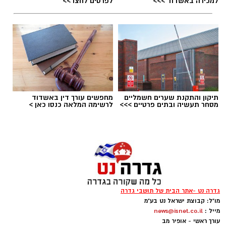
למכירה באשדוד >>>
לפרטים לחצו >>
תיקון והתקנת שערים חשמליים
מחפשים עורך דין באשדוד
מסחר תעשיה ובתים פרטיים >>>
לרשימה המלאה כנסו כאן >
הפגנות חרדים chatgpt
הפגנות הענק היום, ששיבשו את סדר היום של
גדרה נט -אתר הבית של תושבי גדרה
מאות אלפי אזרחים, העלו אצלי שאלה
.
מו"ל: קבוצת ישראל נט בע"מ
מייל :
news@isnet.co.il
עורך ראשי - אופיר מב