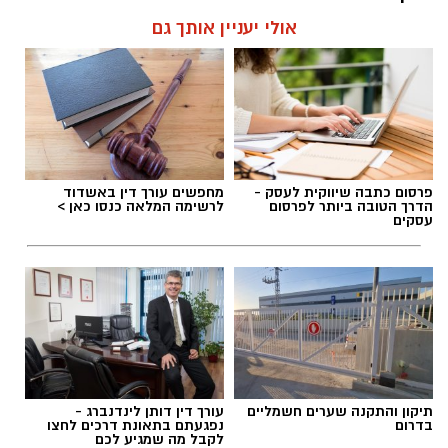
אולי יעניין אותך גם
האם גם אתם כאלה?
אלדה נתנאל / 09:20 07.08.26
פרסום כתבה שיווקית לעסק -
מחפשים עורך דין באשדוד
הדרך הטובה ביותר לפרסום
לרשימה המלאה כנסו כאן >
עסקים
תגים:
ייעוד
תיקון והתקנה שערים חשמליים
עורך דין דותן לינדנברג -
בדרום
נפגעתם בתאונת דרכים לחצו
לקבל מה שמגיע לכם