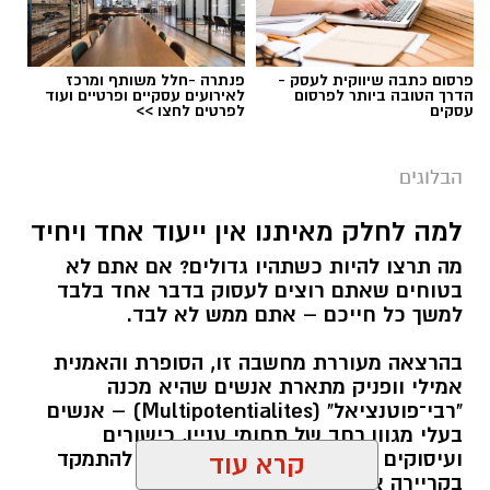
פרסום כתבה שיווקית לעסק -
פנתרה -חלל משותף ומרכז
הדרך הטובה ביותר לפרסום
לאירועים עסקיים ופרטיים ועוד
עסקים
לפרטים לחצו >>
הבלוגים
למה לחלק מאיתנו אין ייעוד אחד ויחיד
מה תרצו להיות כשתהיו גדולים? אם אתם לא
בטוחים שאתם רוצים לעסוק בדבר אחד בלבד
למשך כל חייכם – אתם ממש לא לבד.
בהרצאה מעוררת מחשבה זו, הסופרת והאמנית
אמילי וופניק מתארת אנשים שהיא מכנה
"רבי־פוטנציאל" (Multipotentialites) – אנשים
בעלי מגוון רחב של תחומי עניין, כישורים
ועיסוקים שונים לאורך חייהם, במקום להתמקד
קרא עוד
בקריירה אחת בלבד.