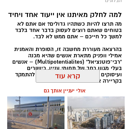
הבלוגים
למה לחלק מאיתנו אין ייעוד אחד ויחיד
מה תרצו להיות כשתהיו גדולים? אם אתם לא
בטוחים שאתם רוצים לעסוק בדבר אחד בלבד
למשך כל חייכם – אתם ממש לא לבד.
בהרצאה מעוררת מחשבה זו, הסופרת והאמנית
אמילי וופניק מתארת אנשים שהיא מכנה
"רבי־פוטנציאל" (Multipotentialites) – אנשים
בעלי מגוון רחב של תחומי עניין, כישורים
ועיסוקים שונים לאורך חייהם, במקום להתמקד
קרא עוד
בקריירה אחת בלבד.
אולי יעניין אותך גם
האם גם אתם כאלה?
אלדה נתנאל / 09:20 07.08.26