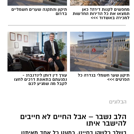
מחפשים לקנות דירה? כאן
תיקון והתקנה שערים חשמליים
תמצאו את כל הדירות החדשות
בדרום
למכירה באשדוד >>>
תגים:
ייעוד
תיקון שער חשמלי בגדרה כל
עורך דין דותן לינדנברג -
הפרטים >>>
נפגעתם בתאונת דרכים לחצו
לקבל מה שמגיע לכם
הבלוגים
הלב נשבר – אבל החיים לא חייבים
יש לכם מידע חשוב שטרם נחשף? צילומים מאירוע
להישבר איתו
חדשותי? מצאתם טעות בכתבה? נשמח שתשתפו
בשלב כלשהו בחיינו, כמעט כל אחד מאיתנו