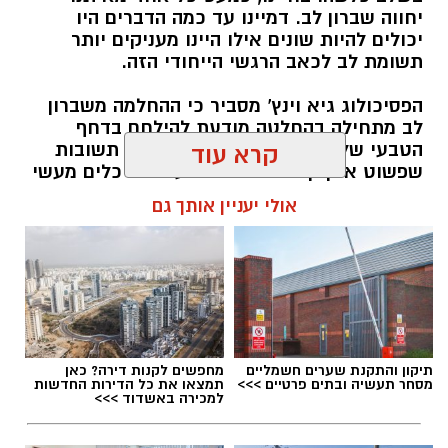
אותנו
יחווה שברון לב. דמיינו עד כמה הדברים היו
יכולים להיות שונים אילו היינו מעניקים יותר
תשומת לב לכאב הרגשי הייחודי הזה.
הפסיכולוג גיא וינץ' מסביר כי ההחלמה משברון
לב מתחילה בהחלטה מודעת להילחם בדחף
הטבעי שלנו לייפות את העבר ולחפש תשובות
קרא עוד
שפשוט אינן קיימות. הוא מציע ארגז כלים מעשי
שיעזור לנו, בהדרגה, להשתחרר מהכאב ולהמשיך
אולי יעניין אותך גם
הלאה.
הלב שלנו אולי נשבר לפעמים, אבל אנחנו לא
חייבים להישבר יחד איתו.
מערכת האתר / 09:04 23.07.26
תיקון והתקנת שערים חשמליים
מחפשים לקנות דירה? כאן
מסחר תעשיה ובתים פרטיים >>>
תמצאו את כל הדירות החדשות
למכירה באשדוד >>>