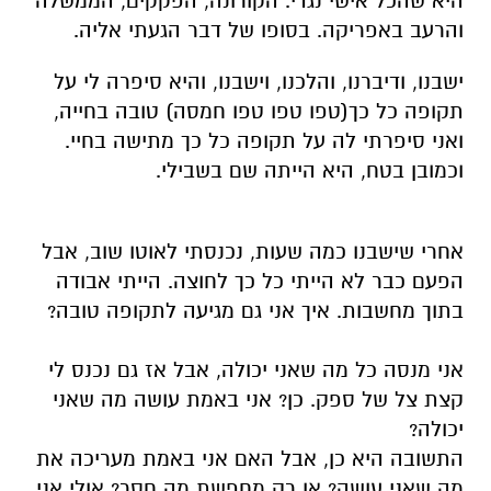
היא
שהכל
אישי נגדי. הקורונה, הפקקים, הממשלה
והרעב באפריקה.
בסופו של דבר הגעתי אליה
.
ישבנו, ודיברנו, והלכנו, וישבנו, והיא סיפרה לי על
תקופה
כל כך
(טפו טפו טפו חמסה) טובה בחייה,
ואני סיפרתי לה על תקופה
כל כך
מתישה בחיי.
וכמובן בטח, היא הייתה שם בשבילי.
אחרי שישבנו כמה שעות, נכנסתי לאוטו שוב, אבל
הפעם
כבר
לא הייתי
כל כך
לחוצ
ה
.
הייתי אבודה
בתוך מחשבות.
איך אני גם מגיעה לתקופה טובה
?
אני
מנסה כל מה שאני יכולה
,
אבל
אז ג
ם
נכנס לי
קצת
צל של
ספק. כן? אני באמת עושה מה שאני
יכולה?
התשובה היא כן, אבל האם אני באמת מעריכה את
מה שאני עושה? או רק מחפשת מה חסר? אולי אני