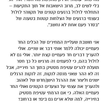
בלי לשים לב, מרוב הישאבות אל תוך התקיעות
–
התחלתי לזלזל ברגעים קטנים של תקווה?
לזלזל
בעצמי ברגעים של הצלחות קטנות בטענה של
"בסדר פעם אחת לא נחשב".
אני חושבת שעליית
ה
מחירים של הכלים החד
פעמיים
יכולה
ללמד אות
י
דבר או שניים.
אולי
להעריך דברים חד פעמיים
קצת
יותר.
אולי גם לא
לזלזל בהם,
כי לפעמים זה מרגיש
כל כך
חסר
תועלת לה
רי
ם עטיפת מסטיק ב
תוך
הר חירייה, אב
ל
זה לא ההר שאני מנסה לנקות, זה ל
נקות הרגלים
ישנים וליצור
את ההרגל
הישן/חדש
של לאהוב
ולהעריך א
ת עצמי
על הצעדים הקטנים ואולי החד
פעמיים האלה. כי אם הרמתי עטיפת מסטיק
בחירייה, למה שלא ארים גם בים? או ברחוב?