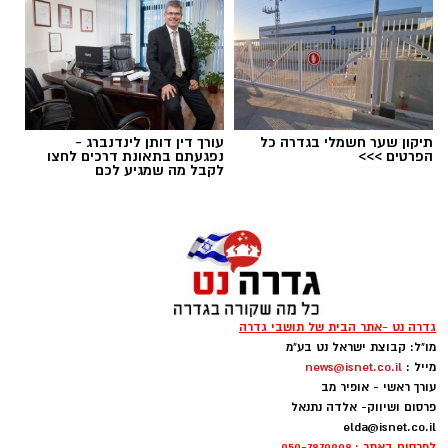
תגים:
טד
תיקון שער חשמלי בגדרה כל
עורך דין דותן לינדנברג -
הפרטים >>>
נפגעתם בתאונת דרכים לחצו
לקבל מה שמגיע לכם
גדרה נט -אתר הבית של תושבי גדרה
מו"ל: קבוצת ישראל נט בע"מ
יש לכם מידע חשוב שטרם נחשף? צילומים מאירוע
מייל :
news@isnet.co.il
חדשותי? מצאתם טעות בכתבה? נשמח שתשתפו
עורך ראשי - אופיר מב
אותנו
פרסום ושיווק- אלדה נתנאל
elda@isnet.co.il
לפרסום באתר : 050-7870908