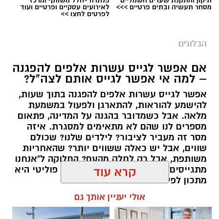
תיקון והתקנת שערים חשמליים
פנתרה -חלל משותף ומרכז
מסחר תעשיה ובתים פרטיים >>>
לאירועים עסקיים ופרטיים ועוד
לפרטים לחצו >>
הבלוגים
אם אפשר לגייס עשרות אלפים להפגנה
– למה אי אפשר לגייס אותם לצה"ל?
אפשר לגייס עשרות אלפים להפגנה בתוך שעות,
יש לכם מידע חשוב שטרם נחשף? צילומים מאירוע
להישמע להוראות, להתארגן ולפעול במשמעת
מלאה. אבל כשמדובר בהגנה על המדינה, פתאום
חדשותי? מצאתם טעות בכתבה? נשמח שתשתפו
מספרים לנו שהם לא מתאימים למסגרת. איזה
אותנו
מסר זה מעביר לציבור? לילדים שלנו? שכולם
שווים, אבל יש כאלה ששווים יותר? שהאחריות
משותפת, אבל רק לחלק מהעם? החלוקה ל"אנחנו
מתגייסים" ו"הם לא" היא לא רק ויכוח פוליטי היא
קרא עוד
מתכון לפילוג שמפורר אותנו מבפנים.
אולי יעניין אותך גם
אלדה נתנאל / 16:46 24.06.26