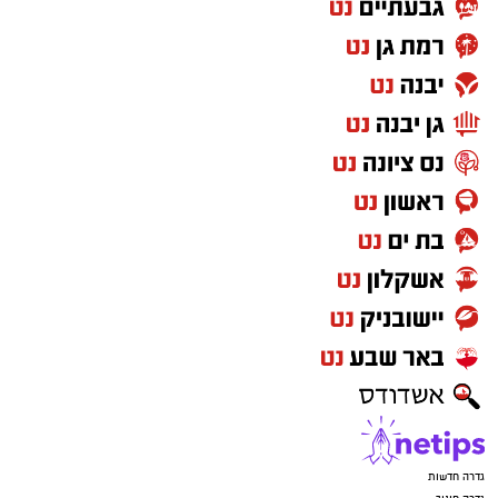
זו הייתה פגיעה קשה במלך שזה עתה נבחר.
מה דעתכם?
אך תגובתו של שאול הייתה קצרה ומפתיעה:
“ויהי כמחריש”.
יש לכם מידע חשוב שטרם נחשף? צילומים מאירוע
חז”ל ראו בשתיקתו של שאול ביטוי לענווה, אך לצד
חדשותי? מצאתם טעות בכתבה? נשמח שתשתפו
זאת העלו את השאלה האם מנהיג רשאי למחול על
אותנו
כבודו כאשר אין מדובר רק בכבודו האישי, אלא
בכבוד המוסד שהוא מייצג.
מלך בישראל אינו אדם פרטי בלבד. הוא סמל
לריבונות, להנהגה ולסדר הציבורי.
המחשבה הזאת עלתה בי לנוכח ההתבטאויות
הקשות, הפוגעניות והמשפילות שהופנו לאחרונה
כלפי Benjamin Netanyahu מצד Donald Trump.
גדרה חדשות