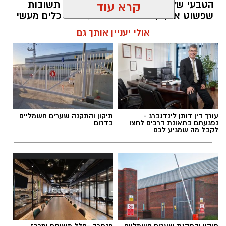
הטבעי שלנו לייפות את העבר ולחפש תשובות
קרא עוד
שפשוט אינן קיימות. הוא מציע ארגז כלים מעשי
שיעזור לנו, בהדרגה, להשתחרר מהכאב ולהמשיך
אולי יעניין אותך גם
הלאה.
הלב שלנו אולי נשבר לפעמים, אבל אנחנו לא
חייבים להישבר יחד איתו.
מערכת האתר / 09:04 23.07.26
עורך דין דותן לינדנברג -
תיקון והתקנה שערים חשמליים
נפגעתם בתאונת דרכים לחצו
בדרום
לקבל מה שמגיע לכם
תגים:
טד