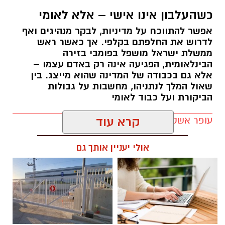
הפגנות חרדים chatgpt
כשהעלבון אינו אישי – אלא לאומי
אפשר להתווכח על מדיניות, לבקר מנהיגים ואף
הפגנות הענק היום, ששיבשו את סדר היום של
לדרוש את החלפתם בקלפי. אך כאשר ראש
מאות אלפי אזרחים, העלו אצלי שאלה
.
ממשלת ישראל מושפל בפומבי בזירה
הבינלאומית, הפגיעה אינה רק באדם עצמו –
אם הציבור החרדי יודע להתגייס בהמוניו להפגנות,
אלא גם בכבודה של המדינה שהוא מייצג. בין
שאול המלך לנתניהו, מחשבות על גבולות
להישמע להוראות, להתארגן במהירות, לפעול יחד
הביקורת ועל כבוד לאומי
למען מטרה משותפת, לתמוך אחד בשני, להתלבש
באופן אחיד ולהישמע לסמכות רבנית איך אפשר
עופר אשטוקר / 21:23 21.06.26
קרא עוד
לטעון שהמסגרת הצבאית אינה מתאימה לו?
אולי יעניין אותך גם
אותם אנשים שיודעים להתייצב כשקוראים להם,
לצאת לרחובות במספרים עצומים, לפעול
במשמעת, באחדות ובנחישות, ולבצע משימות למען
מטרה שהם מאמינים בה מוכיחים בפועל שיש להם
תגים:
בנימין נתניהו
,
דונלד טראמפ
,
מדינת ישראל
את כל היכולות הנדרשות להשתלבות במסגרת
צבאית.