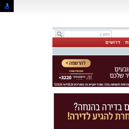
ת
דרושים