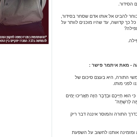
 הסידור.
וחר להביט אל אותו אדם שסחר בסידור,
 כך קדושה, עד שהיו מוכנים לוותר על
פילה?
ילה.
ה - מאת איתמר פישר :
י התורה, היא בעצם סיכום של
 לפני מותו.
א חַיֵּיכֶם וּבַדָּבָר הַזֶּה תַּאֲרִיכוּ יָמִים
ּה לְרִשְׁתָּהּ"
רך התורה והמוסר איננה דבר ריק
 ומזמינה אותנו לחשוב על השפעת