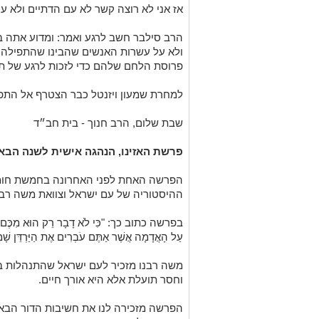
אז אני לא רוצה קשר לא עם הדתיים ולא עם
הרב סילבר חשב לרגע ואמר: ומדוע אתה ב
ולא על עשרות האנשים שהבינו שהתפילה כל
פרוסת הלחם שלהם כדי לזכות לרגע של ת
למחרת שמעון ויזנטל כבר הצטרף אל התפ
שבת שלום, הרב חנוך - בית חב״ד
פרשת האזינו, הנהגה אישית לשנה הבא
הפרשה האחת לפני האחרונה בחמשת חומש
ההיסטוריה של עם ישראל וצוואת משה רבנו
בפרשה כתוב כך: "כִּי לֹא דָבָר רֵק הוּא מִכֶּם כִּי הוּ
עַל הָאֲדָמָה אֲשֶׁר אַתֶּם עֹבְרִים אֶת הַיַּרְדֵּן שָׁמָ
משה רבנו מזכיר לעם ישראל שהתנהלות בד
וחסר תועלת אלא היא אורך חיים.
הפרשה מזכירה לנו את חשיבות הדור הבא