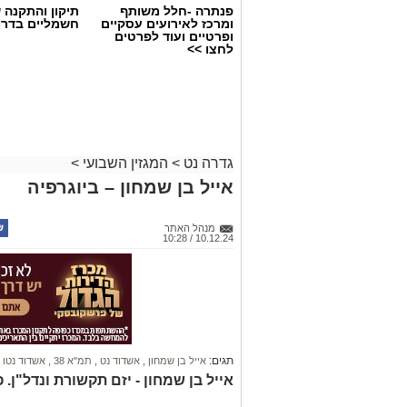
פנתרה -חלל משותף
תיקון והתקנה 
ומרכז לאירועים עסקיים
חשמליים בדרו
ופרטיים ועוד לפרטים
לחצו >>
גדרה נט
>
המגזין השבועי
>
אייל בן שמחון – ביוגרפיה
מנהל האתר
10.12.24 / 10:28
תגים:
אייל בן שמחון
,
אשדוד נט
,
תמ"א 38
,
אשדוד נטו
אייל בן שמחון - יזם תקשורת ונדל"ן. 