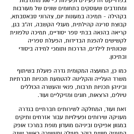
בפרוייקט זה פעילים ופעילות כ- 100 מתנדבות
ומתנדבים שעוסקים בתחומים שונים של מעורבות
בקהילה - תמיכה במעונות יום, צהרוני סבאסבתא,
קבוצת סריגה קהילתית, מעגלי הקשבה, זה"ב בגן,
קריאה בהנאה בבתי ספר יסודיים, תמיכה טלפונית
לקשישים להפגת הבדידות, הפעלת ספריה
שכונתית לילדים, הדרכות ותומכי למידה ביסודי
ובתיכון.
כמו כן, המועצה המקומית גדרה פועלת בשיתוף
משרד העלייה והקליטה להטמעת תכניות חברתיות
וביניהן תכניות תרבות, פנאי והעשרה הכוללים
טיולים, הרצאות, חוגים ומזיקליים ועוד.
זאת ועוד, המחלקה לשירותים חברתיים בגדרה
מעניקה שירותים ופעילויות עבור אזרחים ותיקים
במגוון אפיקים וביניהם מועדון מופת במרכז אופק
המעניק חוויית בוקר פעילה ומעשירה כאשר ישנה