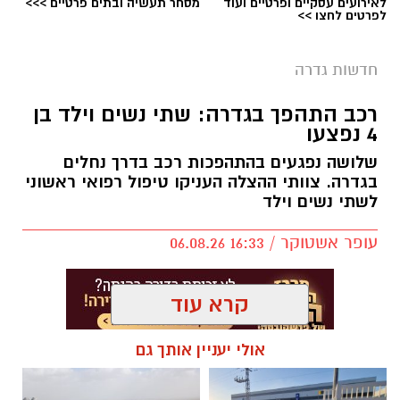
לאירועים עסקיים ופרטיים ועוד
מסחר תעשיה ובתים פרטיים >>>
לפרטים לחצו >>
חדשות גדרה
בניין המועצה המקומית גדרה
ההצעה להשעות את מבקר מועצת גדרה, שנגדו
רכב התהפך בגדרה: שתי נשים וילד בן
4 נפצעו
מתנהל הליך בבית הדין למשמעת בעקבות חשד
להטרדה מינית, נפלה היום (חמישי), למרות שרוב
שלושה נפגעים בהתהפכות רכב בדרך נחלים
בגדרה. צוותי ההצלה העניקו טיפול רפואי ראשוני
חברי המועצה תמכו בהדחתו.
לשתי נשים וילד
במהלך ההצבעה תמכו 10 חברי מועצה בהשעיית
עופר אשטוקר / 16:33 06.08.26
המבקר, בעוד ארבעה התנגדו. בין המתנגדים היו כל
חברי האופוזיציה, למעט חברת המועצה טליה
לנקרי, שבחרה לתמוך בהשעייה. עם זאת,
קרא עוד
הצבעתה הוגשה לאחר השעה 14:00 – כ-40 דקות
לאחר המועד שנקבע לסיום ההצבעה - ולכן לא
אולי יעניין אותך גם
נספרה.
תגים:
תאונת דרכים בגדרה