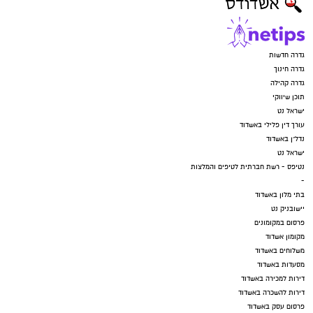
גדרה חדשות
גדרה חינוך
גדרה קהילה
תוכן שיווקי
ישראל נט
עורך דין פלילי באשדוד
נדל"ן באשדוד
ישראל נט
נטיפס - רשת חברתית לטיפים והמלצות
-
בתי מלון באשדוד
יישובניק נט
פרסום במקומונים
מקומון אשדוד
משלוחים באשדוד
מסעדות באשדוד
דירות למכירה באשדוד
דירות להשכרה באשדוד
פרסום עסק באשדוד