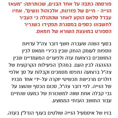
פורסמה כתבה על אחד הבנים, שכותרתה: "מעאז
הנייה - חיים של פזרנות, אלכוהול ונשים". אחיו
עבדל סלאם הוקע לאחר שהתגלה כי העביר
לחשבונו כספים במסגרת תפקידו כשגריר
הספורט במועצת השורא של חמאס.
בסוף השנה שעברה חשף דובר צה"ל עדויות
נוספות לעומק הנתק שבין בכירי חמאס לבין
התושבים ברצועת עזה ולפערים המעמדיים שבין
ההנהגה לבין העם. במהלך הפעילות הקרקעית של
צה"ל ברצועה נתפסו מסמכים וקבלות על סך אלפי
דולרים מרכישת תכשיטי יוקרה על-ידי אחד מבניו
של הנייה. לפי דובר צה"ל, סכום הכסף שהוצג על
גבי קבלה אחת שווה למשכורת של כמעט שנתיים
עבור התושב העזתי הממוצע.
בניו של איסמעיל הנייה שולטים בענף הנדל"ן בעזה.