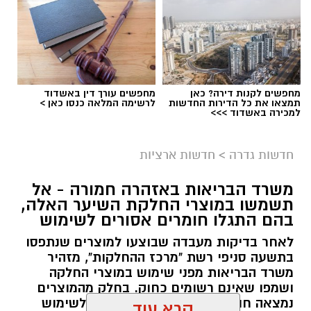
מחפשים לקנות דירה? כאן
מחפשים עורך דין באשדוד
תמצאו את כל הדירות החדשות
לרשימה המלאה כנסו כאן >
למכירה באשדוד >>>
גיוס
במסגרת התפקיד יידרש המועמד להוביל את תחום
חדשות גדרה
>
חדשות ארציות
החינוך וההדרכה במוזיאון, לנהל ולהוביל צוות
משרד הבריאות באזהרה חמורה - אל
מקצועי, לפתח תוכניות חינוכיות, ליצור אירועי תוכן
תשמשו במוצרי החלקת השיער האלה,
ופרויקטים ייחודיים ולעבוד מול קהלים מגוונים, תוך
בהם התגלו חומרים אסורים לשימוש
חיבור בין עולם התרבות, החינוך והקהילה.
לאחר בדיקות מעבדה שבוצעו למוצרים שנתפסו
בתשעה סניפי רשת "מרכז ההחלקות", מזהיר
בין דרישות התפקיד:
משרד הבריאות מפני שימוש במוצרי החלקה
ושמפו שאינם רשומים כחוק. בחלק מהמוצרים
תואר אקדמי המוכר על ידי המועצה להשכלה
נמצאה חומצה גליאוקסילית האסורה לשימוש