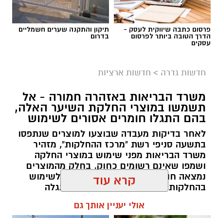
פרסום כתבה שיווקית לעסק -
תיקון והתקנה שערים חשמליים
הדרך הטובה ביותר לפרסום
בדרום
עסקים
גיוס
במסגרת התפקיד יידרש המועמד להוביל את תחום
חדשות גדרה
>
חדשות ארציות
החינוך וההדרכה במוזיאון, לנהל ולהוביל צוות
משרד הבריאות באזהרה חמורה - אל
מקצועי, לפתח תוכניות חינוכיות, ליצור אירועי תוכן
תשמשו במוצרי החלקת השיער האלה,
ופרויקטים ייחודיים ולעבוד מול קהלים מגוונים, תוך
בהם התגלו חומרים אסורים לשימוש
חיבור בין עולם התרבות, החינוך והקהילה.
לאחר בדיקות מעבדה שבוצעו למוצרים שנתפסו
בתשעה סניפי רשת "מרכז ההחלקות", מזהיר
בין דרישות התפקיד:
משרד הבריאות מפני שימוש במוצרי החלקה
ושמפו שאינם רשומים כחוק. בחלק מהמוצרים
תואר אקדמי המוכר על ידי המועצה להשכלה
נמצאה חומצה גליאוקסילית האסורה לשימוש
בהחלקות שיער, ובמוצרים נוספים התגלה
גבוהה.
פורמאלדהיד - חומר המוגדר כמסרטן
קרא עוד
ניסיון בפיתוח הדרכה ועמידה מול קהל.
ניסיון ויכולת בניהול והובלת צוות.