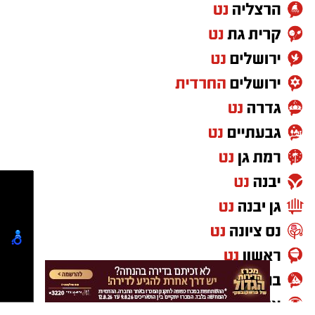
PROTEIN + MINERAL PREMIUM HAIR
STRAIGHTENING
Protein Mineral Premium Pre Treatment
Shampoo
בנוסף, נמצא כי המוצר
HYDRO KERATIN PRO
HAIR STRAIGHTENING GEL
, שאף הוא אינו רשום
במאגרי משרד הבריאות, מסומן כמכיל
חומצה
גליאוקסילית
– רכיב האסור לשימוש בתכשירים
להחלקת שיער בישראל.
במשרד הבריאות מסבירים כי קיים קשר סיבתי בין
שימוש במוצרי החלקת שיער המכילים חומצה
גליאוקסילית לבין תופעות לוואי חמורות, ובהן
מקרים של
כשל כלייתי
שדווחו למשרד.
עוד נמסר כי בבדיקה שערכה המחלקה לתמרוקים