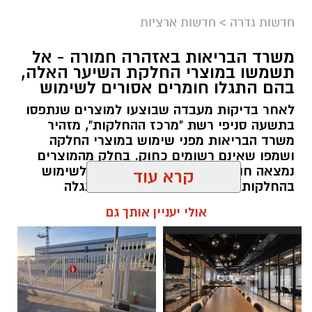
במסגרת התפקיד יידרש המועמד להוביל את תחום
חדשות גדרה
>
חדשות ארציות
החינוך וההדרכה במוזיאון, לנהל ולהוביל צוות
משרד הבריאות באזהרה חמורה - אל
מקצועי, לפתח תוכניות חינוכיות, ליצור אירועי תוכן
תשמשו במוצרי החלקת השיער האלה,
ופרויקטים ייחודיים ולעבוד מול קהלים מגוונים, תוך
בהם התגלו חומרים אסורים לשימוש
חיבור בין עולם התרבות, החינוך והקהילה.
לאחר בדיקות מעבדה שבוצעו למוצרים שנתפסו
בתשעה סניפי רשת "מרכז ההחלקות", מזהיר
בין דרישות התפקיד:
משרד הבריאות מפני שימוש במוצרי החלקה
ושמפו שאינם רשומים כחוק. בחלק מהמוצרים
תואר אקדמי המוכר על ידי המועצה להשכלה
נמצאה חומצה גליאוקסילית האסורה לשימוש
בהחלקות שיער, ובמוצרים נוספים התגלה
גבוהה.
פורמאלדהיד - חומר המוגדר כמסרטן
קרא עוד
ניסיון בפיתוח הדרכה ועמידה מול קהל.
ניסיון ויכולת בניהול והובלת צוות.
מנהל האתר / 08:34 07.08.26
אולי יעניין אותך גם
יכולת לפיתוח והפקת פרויקטים מיוחדים
ואירועי תוכן.
חשיבה עצמאית ורב־תחומית.
יחסי אנוש מצוינים, יוזמה ויצירתיות.