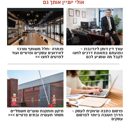
אולי יעניין אותך גם
תגים:
דרושים באשדוד
עורך דין דותן לינדנברג -
פנתרה -חלל משותף ומרכז
נפגעתם בתאונת דרכים לחצו
לאירועים עסקיים ופרטיים ועוד
לקבל מה שמגיע לכם
לפרטים לחצו >>
פרסום כתבה שיווקית לעסק -
תיקון והתקנת שערים חשמליים
הדרך הטובה ביותר לפרסום
מסחר תעשיה ובתים פרטיים >>>
עסקים
גיוס