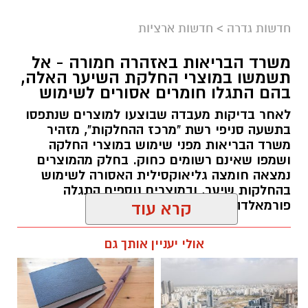
במסגרת התפקיד יידרש המועמד להוביל את תחום
חדשות גדרה
>
חדשות ארציות
החינוך וההדרכה במוזיאון, לנהל ולהוביל צוות
משרד הבריאות באזהרה חמורה - אל
מקצועי, לפתח תוכניות חינוכיות, ליצור אירועי תוכן
תשמשו במוצרי החלקת השיער האלה,
ופרויקטים ייחודיים ולעבוד מול קהלים מגוונים, תוך
בהם התגלו חומרים אסורים לשימוש
חיבור בין עולם התרבות, החינוך והקהילה.
לאחר בדיקות מעבדה שבוצעו למוצרים שנתפסו
בתשעה סניפי רשת "מרכז ההחלקות", מזהיר
בין דרישות התפקיד:
משרד הבריאות מפני שימוש במוצרי החלקה
ושמפו שאינם רשומים כחוק. בחלק מהמוצרים
תואר אקדמי המוכר על ידי המועצה להשכלה
נמצאה חומצה גליאוקסילית האסורה לשימוש
בהחלקות שיער, ובמוצרים נוספים התגלה
גבוהה.
פורמאלדהיד - חומר המוגדר כמסרטן
קרא עוד
ניסיון בפיתוח הדרכה ועמידה מול קהל.
ניסיון ויכולת בניהול והובלת צוות.
מנהל האתר / 08:34 07.08.26
אולי יעניין אותך גם
יכולת לפיתוח והפקת פרויקטים מיוחדים
ואירועי תוכן.
חשיבה עצמאית ורב־תחומית.
יחסי אנוש מצוינים, יוזמה ויצירתיות.