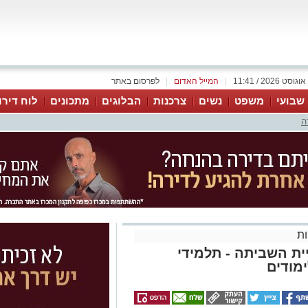
|
המייל האדום
|
לפרסום באתר
 שבועי
משפט
נשים
צרכנות
הבלוגים
מתכונים
לוח דירו
ה
ת
ית השביתה - תלמידי
ימודים