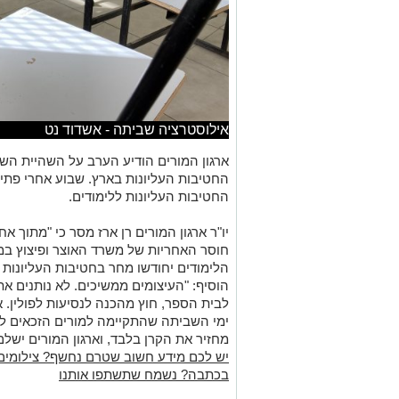
אילוסטרציה שביתה - אשדוד נט
ארגון המורים הודיע הערב על השהיית ה
החטיבות העליונות בארץ. שבוע אחרי פתיח
החטיבות העליונות ללימודים.
יו"ר ארגון המורים רן ארז מסר כי "מתוך א
חוסר האחריות של משרד האוצר ופיצוץ במו
הלימודים יחודשו מחר בחטיבות העליונות 
הוסיף: "העיצומים ממשיכים. לא נותנים את 
לבית הספר, חוץ מהכנה לנסיעות לפולין. אר
ימי השביתה שהתקיימה למורים הזכאים לכ
מחזיר את הקרן בלבד, וארגון המורים ישלם
יש לכם מידע חשוב שטרם נחשף? צילומים
בכתבה? נשמח שתשתפו אותנו