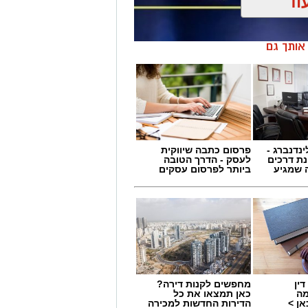
וד
ן אותך גם
ינדנברג -
פרסום כתבה שיווקית
ת דרכים
לעסק - הדרך הטובה
 שמגיע
ביותר לפרסום עסקים
ין
מחפשים לקנות דירה?
 תחום החינוך וההדרכה במוזיאון, לנהל
מה
כאן תמצאו את כל
ן >
הדירות החדשות למכירה
ת, ליצור אירועי תוכן ופרויקטים ייחודיים