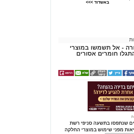
באשדוד >>>
 עולם התרבות, החינוך והקהילה.
השכלה גבוהה.
.
ת
ה - אל תשמשו במוצרי
 ואירועי תוכן.
גלו חומרים אסורים
 מועמדת בעלי "ראש מלא ברעיונות",
הילתית של אחד ממוסדות התרבות
 להיכנס לעמוד הדרושים של
ת
ים שנתפסו בתשעה סניפי רשת
 מאירוע חדשותי? מצאתם טעות
אות מפני שימוש במוצרי החלקה