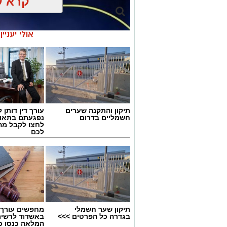
קרא ע
אולי יעניי
תיקון והתקנה שערים
עורך דין דותן ל
חשמליים בדרום
נפגעתם בתאונ
לחצו לקבל מה
לכם
גיוס
תיקון שער חשמלי
מחפשים עורך ד
במסגרת התפקיד יידרש המועמד להוביל את
בגדרה כל הפרטים >>>
באשדוד לרשי
המלאה כנסו כא
ולהוביל צוות מקצועי, לפתח תוכניות חינוכיו