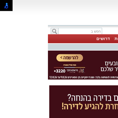
ת
דרושים