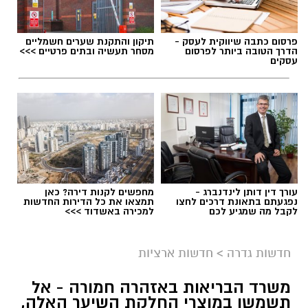
פרסום כתבה שיווקית לעסק -
תיקון והתקנת שערים חשמליים
הדרך הטובה ביותר לפרסום
מסחר תעשיה ובתים פרטיים >>>
עסקים
עורך דין דותן לינדנברג -
מחפשים לקנות דירה? כאן
נפגעתם בתאונת דרכים לחצו
תמצאו את כל הדירות החדשות
לקבל מה שמגיע לכם
למכירה באשדוד >>>
גיוס
במסגרת התפקיד יידרש המועמד להוביל את תחום
חדשות גדרה
>
חדשות ארציות
החינוך וההדרכה במוזיאון, לנהל ולהוביל צוות
משרד הבריאות באזהרה חמורה - אל
מקצועי, לפתח תוכניות חינוכיות, ליצור אירועי תוכן
תשמשו במוצרי החלקת השיער האלה,
ופרויקטים ייחודיים ולעבוד מול קהלים מגוונים, תוך