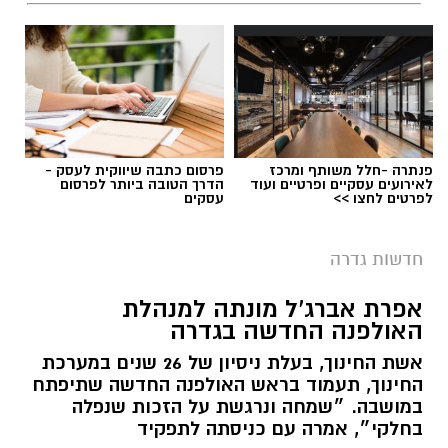
התרבות הבולטים בעיר.
לפרטים המלאים ולהגשת מועמדות ניתן להיכנס
לעמוד הדרושים של החברה העירונית:
להגשת מועמדות לחצו כאן
פנתרה -חלל משותף ומרכז
פרסום כתבה שיווקית לעסק -
לאירועים עסקיים ופרטיים ועוד
הדרך הטובה ביותר לפרסום
לפרטים לחצו >>
עסקים
יש לכם מידע חשוב שטרם נחשף? צילומים מאירוע
חדשותי? מצאתם טעות בכתבה? נשמח שתשתפו
חדשות גדרה
אותנו
צילומים: משרד הבריאות
אפרת אברג’ל מונתה למנהלת
האולפנה החדשה בגדרה
משרד הבריאות פרסם אזהרה לציבור מפני שימוש
אשת החינוך, בעלת ניסיון של 26 שנים במערכת
במוצרי שיער נוספים שנתפסו במסגרת מבצע
החינוך, תעמוד בראש האולפנה החדשה שתיפתח
פיקוח שנערך בתשעה סניפי רשת "מרכז
במושבה. ״שמחה ונרגשת על הזכות שנפלה
בחלקי״, אמרה עם כניסתה לתפקיד
ההחלקות".