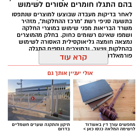
בהם התגלו חומרים אסורים לשימוש
חיבור בין עולם התרבות, החינוך והקהילה.
לאחר בדיקות מעבדה שבוצעו למוצרים שנתפסו
בתשעה סניפי רשת "מרכז ההחלקות", מזהיר
בין דרישות התפקיד:
משרד הבריאות מפני שימוש במוצרי החלקה
ושמפו שאינם רשומים כחוק. בחלק מהמוצרים
תואר אקדמי המוכר על ידי המועצה להשכלה
נמצאה חומצה גליאוקסילית האסורה לשימוש
בהחלקות שיער, ובמוצרים נוספים התגלה
גבוהה.
פורמאלדהיד - חומר המוגדר כמסרטן
קרא עוד
ניסיון בפיתוח הדרכה ועמידה מול קהל.
ניסיון ויכולת בניהול והובלת צוות.
מנהל האתר / 08:34 07.08.26
אולי יעניין אותך גם
יכולת לפיתוח והפקת פרויקטים מיוחדים
ואירועי תוכן.
חשיבה עצמאית ורב־תחומית.
יחסי אנוש מצוינים, יוזמה ויצירתיות.
במוזיאון מציינים כי הם מחפשים מועמד או מועמדת
תגים:
משרד הבריאות
,
חומרים מסוכנים
,
מרכז
מחפשים עורך דין באשדוד
תיקון והתקנה שערים חשמליים
בעלי "ראש מלא ברעיונות", שיצטרפו להובלת
ההחלקות
לרשימה המלאה כנסו כאן >
בדרום
הפעילות החינוכית והקהילתית של אחד ממוסדות