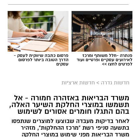
פנתרה -חלל משותף ומרכז
פרסום כתבה שיווקית לעסק -
לאירועים עסקיים ופרטיים ועוד
הדרך הטובה ביותר לפרסום
לפרטים לחצו >>
עסקים
גיוס
במסגרת התפקיד יידרש המועמד להוביל את תחום
חדשות גדרה
>
חדשות ארציות
החינוך וההדרכה במוזיאון, לנהל ולהוביל צוות
משרד הבריאות באזהרה חמורה - אל
מקצועי, לפתח תוכניות חינוכיות, ליצור אירועי תוכן
תשמשו במוצרי החלקת השיער האלה,
ופרויקטים ייחודיים ולעבוד מול קהלים מגוונים, תוך
בהם התגלו חומרים אסורים לשימוש
חיבור בין עולם התרבות, החינוך והקהילה.
לאחר בדיקות מעבדה שבוצעו למוצרים שנתפסו
בתשעה סניפי רשת "מרכז ההחלקות", מזהיר
בין דרישות התפקיד:
משרד הבריאות מפני שימוש במוצרי החלקה