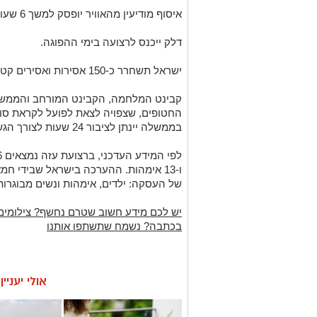
איסוף מודיעין מהאוויר יופסק למשך 6 שעות בכל יום.
דלק ייכנס לרצועה בימי ההפוגה.
ישראל תשחרר כ-150 אסירות ואסירים קטינים.
קבינט המלחמה, הקבינט המורחב והממש
החטופים, שצפויה לצאת לפועל לקראת סו
בממשלה יינתן לציבור 24 שעות לצורך הגשת בג"ץ, למי שיהיה מעוניין בכך.
של העסקה: ילדים, אימהות ונשים מבוגרות
יש לכם מידע חשוב שטרם נחשף? צילומים
בכתבה? נשמח שתשתפו אותנו
אולי יעניי