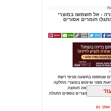
השכלה גבוהה.
.
ת
ה - אל תשמשו במוצרי
 ואירועי תוכן.
גלו חומרים אסורים
 מועמדת בעלי "ראש מלא ברעיונות",
הילתית של אחד ממוסדות התרבות
 להיכנס לעמוד הדרושים של
ת
ים שנתפסו בתשעה סניפי רשת
 מאירוע חדשותי? מצאתם טעות
אות מפני שימוש במוצרי החלקה
מהמוצרים נמצאה חומצה
וד
ות שיער, ובמוצרים נוספים התגלה
ן אותך גם