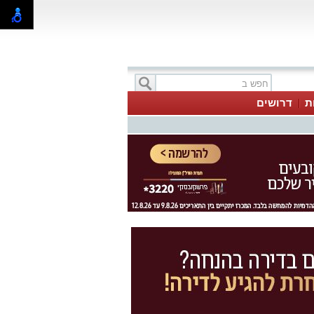
ת
דרושים