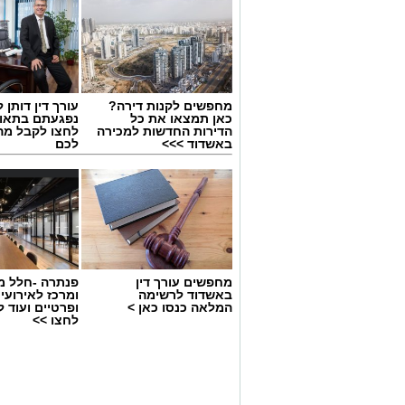
מחפשים לקנות דירה?
עורך דין דותן ל
כאן תמצאו את כל
נפגעתם בתאונ
הדירות החדשות למכירה
לחצו לקבל מה
באשדוד >>>
לכם
גיוס
מחפשים עורך דין
פנתרה -חלל מ
במסגרת התפקיד יידרש המועמד להוביל את
באשדוד לרשימה
ומרכז לאירועי
המלאה כנסו כאן >
ופרטיים ועוד 
ולהוביל צוות מקצועי, לפתח תוכניות חינוכיו
לחצו >>
ולעבוד מול קהלים מגוונים, תוך חיבור בין
בין דרישות התפקיד: