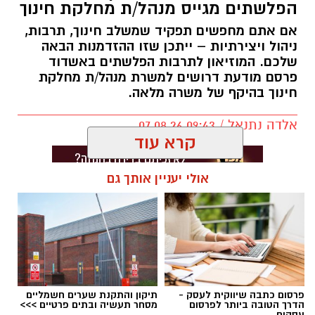
הפלשתים מגייס מנהל/ת מחלקת חינוך
אם אתם מחפשים תפקיד שמשלב חינוך, תרבות,
ניהול ויצירתיות – ייתכן שזו ההזדמנות הבאה
שלכם. המוזיאון לתרבות הפלשתים באשדוד
פרסם מודעת דרושים למשרת מנהל/ת מחלקת
חינוך בהיקף של משרה מלאה.
אלדה נתנאל / 09:43 07.08.26
קרא עוד
אולי יעניין אותך גם
תגים:
דרושים באשדוד
פרסום כתבה שיווקית לעסק -
תיקון והתקנת שערים חשמליים
הדרך הטובה ביותר לפרסום
מסחר תעשיה ובתים פרטיים >>>
עסקים