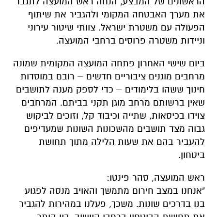
הראשונים של המבצע, הנחה ראש המועצה לתגבר
את מערך האבטחה המקומי ולהגביר את שיתוף
הפעולה עם משטרת ישראל. צוותי שיטור עירוני
וניידות משטרה פרוסים ברחבי המועצה.
ביום שישי האחרון פתחה המועצה המקומית שמונה
מרחבים מוגנים ציבוריים חדשים – רובם במוסדות
חינוך ששהו בלימודים – כדי לספק מענה לתושבים
שאין ברשותם מרחב מוגן תקני בביתם. המרחבים
צוידו בכיסאות, שתייה וכיבוד קל, וזוכים לביקוש
גבוה מצד תושבים מהשכונות השונות שמעדיפים
להעביר בהם את שעות הלילה מתוך תחושת
ביטחון.
ראש המועצה, סהר פינטו:
"אנחנו במצב חירום מתמשך והאויב מנסה לפגוע
בנו בדרכים שונות. משכך, פעלנו במהירות להגביר
את תחושת הביטחון ברחבי היישוב, בין היתר