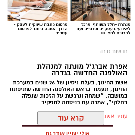
להגשת מועמדות לחצו כאן
פנתרה -חלל משותף ומרכז
פרסום כתבה שיווקית לעסק -
לאירועים עסקיים ופרטיים ועוד
הדרך הטובה ביותר לפרסום
לפרטים לחצו >>
עסקים
יש לכם מידע חשוב שטרם נחשף? צילומים מאירוע
חדשותי? מצאתם טעות בכתבה? נשמח שתשתפו
חדשות גדרה
אותנו
צילומים: משרד הבריאות
אפרת אברג’ל מונתה למנהלת
האולפנה החדשה בגדרה
משרד הבריאות פרסם אזהרה לציבור מפני שימוש
אשת החינוך, בעלת ניסיון של 26 שנים במערכת
במוצרי שיער נוספים שנתפסו במסגרת מבצע
החינוך, תעמוד בראש האולפנה החדשה שתיפתח
פיקוח שנערך בתשעה סניפי רשת "מרכז
במושבה. ״שמחה ונרגשת על הזכות שנפלה
בחלקי״, אמרה עם כניסתה לתפקיד
ההחלקות".
עופר אשטוקר / 07:41 07.08.26
האזהרה מתפרסמת לאחר שבדיקות מעבדה
הושלמו לכלל המוצרים שנאספו במהלך המבצע,
קרא עוד
ובהמשך להודעת משרד הבריאות שפורסמה בחודש