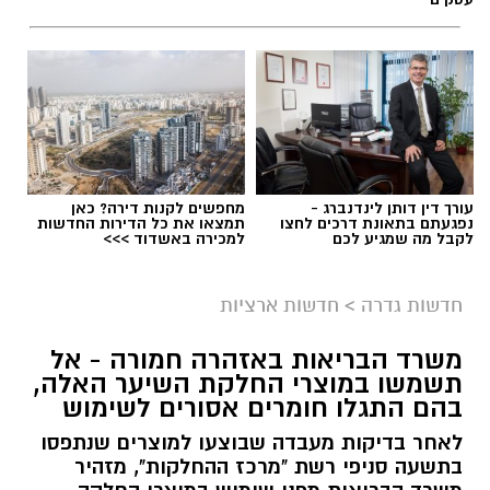
עורך דין דותן לינדנברג -
מחפשים לקנות דירה? כאן
נפגעתם בתאונת דרכים לחצו
תמצאו את כל הדירות החדשות
לקבל מה שמגיע לכם
למכירה באשדוד >>>
גיוס
במסגרת התפקיד יידרש המועמד להוביל את תחום
חדשות גדרה
>
חדשות ארציות
החינוך וההדרכה במוזיאון, לנהל ולהוביל צוות
משרד הבריאות באזהרה חמורה - אל
מקצועי, לפתח תוכניות חינוכיות, ליצור אירועי תוכן
תשמשו במוצרי החלקת השיער האלה,
ופרויקטים ייחודיים ולעבוד מול קהלים מגוונים, תוך
בהם התגלו חומרים אסורים לשימוש
חיבור בין עולם התרבות, החינוך והקהילה.
לאחר בדיקות מעבדה שבוצעו למוצרים שנתפסו
בתשעה סניפי רשת "מרכז ההחלקות", מזהיר
בין דרישות התפקיד: