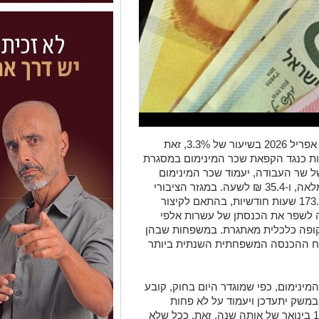
שיעור של
3.3%
, זאת
 כנגד הקפאת שכר המינימום במסגרת
202. עם חתימתו של שר העבודה, יעמוד שכר המינימום
המעודכן על 6,443.85 ₪ לחודש למשרה מלאה, ו-35.4 ₪ לשעה. במגזר הציבורי
יחושב שכר המינימום השעתי על בסיס 173.33 שעות חודשיות, בהתאם לקיצור
ה לשפר את הכנסתן של עשרות אלפי
קופה כלכלית מאתגרת. במשפחות שבהן
צמח ההכנסה המשפחתית השנתית ביותר
המינימום, כפי שמוגדר היום בחוק, קובע
במשק יתעדכן ויעמוד על לא פחות
מ-47.5% מהשכר הממוצע, כפי שנקבע ב-1 בינואר של אותה שנה. זאת, ככל שלא