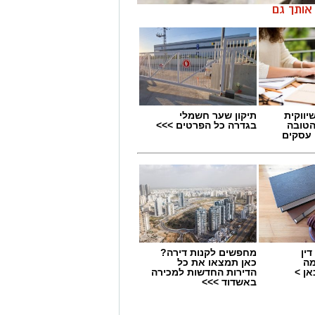
ן אותך גם
יווקית
תיקון שער חשמלי
הטובה
בגדרה כל הפרטים >>>
 עסקים
ה בגדרה
ה של אפרת אברג’ל למנהלת האולפנה
ין
מחפשים לקנות דירה?
מה
כאן תמצאו את כל
וכי לציבור הדתי.
ן >
הדירות החדשות למכירה
באשדוד >>>
ל מביאה עמה ניסיון חינוכי של 26 שנים, שבמהלכן מילאה שורה של תפקידי
 תלמידות וצוותים חינוכיים, הקימה