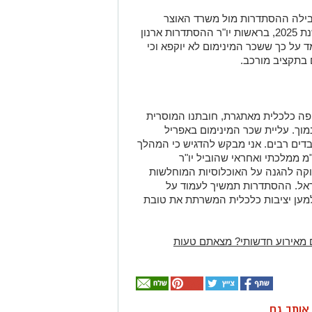
ילה ההסתדרות מול משרד האוצר
במסגרת דיוני הגזרות בתקציב המדינה לשנת 2025, בראשות יו"ר ההסתדרות ארנון
מד על כך ששכר המינימום לא יוקפא וכי
בתקציב מורכב.
ה כלכלית מאתגרת, חובתנו המוסרית
וך. עליית שכר המינימום באפריל
ובדים רבים. אני מבקש להדגיש כי המהלך
 ממלכתי ואחראי שהוביל יו"ר
קה להגנה על האוכלוסיות המוחלשות
ראל. ההסתדרות תמשיך לעמוד על
מען יציבות כלכלית המשרתת את טובת
 מאירוע חדשותי? מצאתם טעות
ן אותך גם