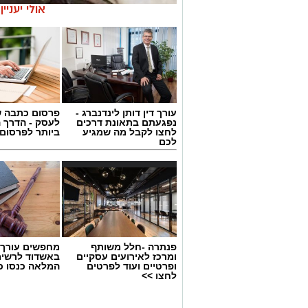
אולי יעניי
עורך דין דותן לינדנברג -
פרסום כתבה ש
נפגעתם בתאונת דרכים
לעסק - הדרך 
לחצו לקבל מה שמגיע
ביותר לפרסום
לכם
אפרת אברג׳ל - מנהלת האולפנה החדש
במערכת החינוך בגדרה מברכים על מינוי
פנתרה -חלל משותף
מחפשים עורך ד
ומרכז לאירועים עסקיים
באשדוד לרשי
החדשה, שתיפתח במושבה ותעניק מענה חינ
ופרטיים ועוד לפרטים
המלאה כנסו כא
לחצו >>
אברג’
הוראה, חינוך וניהול. לאורך השנים הובילה