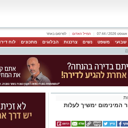
|
המייל האדום
|
לפרסום באתר
 שבועי
משפט
נשים
צרכנות
הבלוגים
מתכונים
לוח דירו
ה
ת
 המינימום ימשיך לעלות