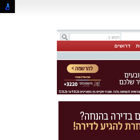
ת
דרושים