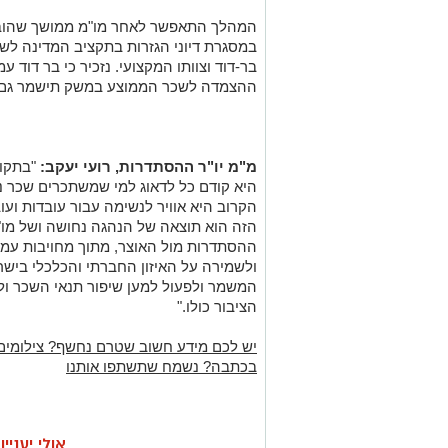
המהלך התאפשר לאחר מו"מ ממושך שהוב
בר-דוד וצוותו המקצועי. נזכיר כי בר דוד ע
ההצמדה לשכר הממוצע במשק תישמר גם 
מ"מ יו"ר ההסתדרות, רועי יעקב:
"בתקופ
היא קודם כל לדאוג למי שמשתכרים שכר נמ
הקרוב היא אוויר לנשימה עבור עובדות וע
הזה הוא תוצאה של הנהגה נחושה ושל מו"מ
ההסתדרות מול האוצר, מתוך מחויבות עמו
ולשמירה על האיזון החברתי והכלכלי ביש
המשמר ולפעול למען שיפור תנאי השכר ול
הציבור כולו."
יש לכם מידע חשוב שטרם נחשף? צילומים
בכתבה? נשמח שתשתפו אותנו
אולי יעניי