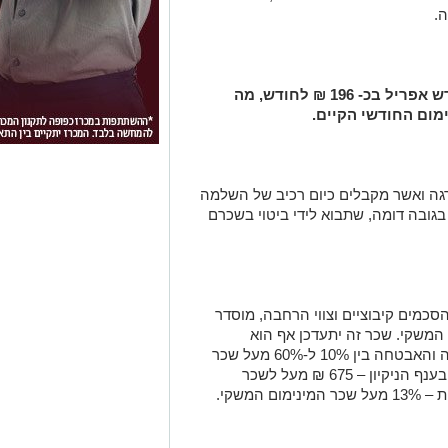
ה
.
אי לכך, שכר המינימום יעלה החל מחודש אפריל בכ- 196 ₪ לחודש, מה
רגה ואשר מקבלים כיום רכיב של השלמה
בגובה דומה, שתבוא לידי ביטוי בשכרם
כמים קיבוציים וצווי הרחבה, מוסדר
המשקי. שכר זה יתעדכן אף הוא
בהתאמה לעלייה, לדוגמה – בענף השמירה והאבטחה בין 10% ל-60% מעל שכר
המינימום המשקי בהתאם לעיסוק העובד, בענף הניקיון – 675 ₪ מעל לשכר
המשקי.