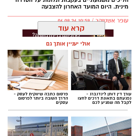
הליכים משמעתיים בעקבות תלונות על הטרדה
מינית. היום המועד האחרון להצבעה
עופר אשטוקר / 10:59 06.08.26
קרא עוד
אולי יעניין אותך גם
תגים:
מועצה מקומית גדרה
,
חשד להטרדה מינית
בגדרה
עורך דין דותן לינדנברג -
פרסום כתבה שיווקית לעסק -
נפגעתם בתאונת דרכים לחצו
הדרך הטובה ביותר לפרסום
לקבל מה שמגיע לכם
עסקים