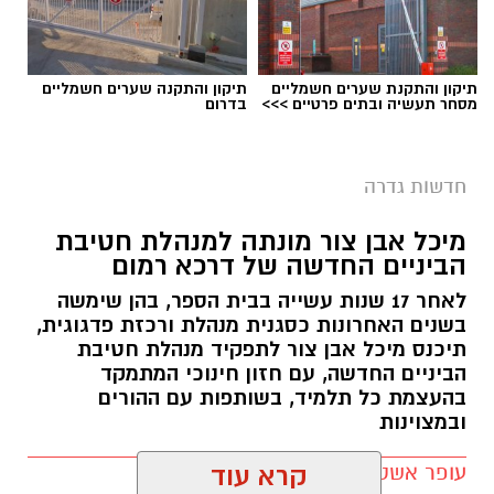
תיקון והתקנת שערים חשמליים
תיקון והתקנה שערים חשמליים
מסחר תעשיה ובתים פרטיים >>>
בדרום
ישיבת מועצה בגדרה - ארכיון
חדשות גדרה
בצעד חריג ויוצא דופן התבקשו חברי מליאת
מיכל אבן צור מונתה למנהלת חטיבת
המועצה המקומית גדרה התבקשו באמצעות דואר
הביניים החדשה של דרכא רמום
אלקטרוני האם להשעות את מבקר המועצה, נגדו
לאחר 17 שנות עשייה בבית הספר, בהן שימשה
הוגשה תובענה לבית הדין למשמעת של עובדי
בשנים האחרונות כסגנית מנהלת ורכזת פדגוגית,
הרשויות המקומיות בעקבות תלונות על הטרדה
תיכנס מיכל אבן צור לתפקיד מנהלת חטיבת
מינית.
הביניים החדשה, עם חזון חינוכי המתמקד
בהעצמת כל תלמיד, בשותפות עם ההורים
במסגרת ההליך, כל 15 חברי המליאה קיבלו פנייה
ובמצוינות
רשמית ובה התבקשו להשיב בדואר אלקטרוני האם
עופר אשטוקר / 21:10 05.08.26
קרא עוד
הם תומכים או מתנגדים להשעיית המבקר. המועד