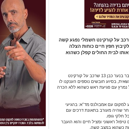
ת הצהריים (שלשי) נער בן 13 שרכב על קורקינט חשמלי נפגע קשה
מוך לכניסה לקיבוץ חפץ חיים כוחות הצלה
 אותו לבית החולים קפלן כשהוא
דוד יואל חובש של איחוד הצלה מסר: "מדובר בנער כבן 13 שרכב על קורקינט
אית, בסיוע חובשים נוספים הענקנו לו
ול נמרץ עם פגיעת ראש כשהוא ללא הכרה
 למקום עם אמבולנס מד''א: בהגיעי
חר שהיה מעורב בתאונת דרכים עם
 חלקי גופו.
טיפול ראשוני ומציל חיים והוא הועבר
ות כשהוא במצב קשה.