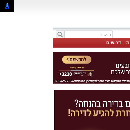
ת
דרושים