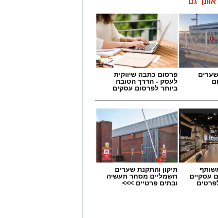
ן אותך גם
שערים
פרסום כתבה שיווקית
ם
לעסק - הדרך הטובה
ביותר לפרסום עסקים
שותף
תיקון והתקנת שערים
ם עסקיים
חשמליים מסחר תעשיה
לפרטים
ובתים פרטיים >>>
נגדו מתנהל הליך בבית הדין למשמעת
חמישי), למרות שרוב חברי המועצה