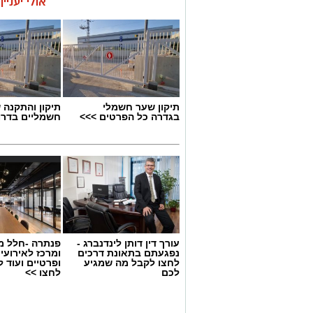
אולי יעניי
תיקון שער חשמלי
תיקון והתקנה 
בגדרה כל הפרטים >>>
חשמליים בדרו
בניין המועצה המקומית גדרה
עורך דין דותן לינדנברג -
פנתרה -חלל מ
נפגעתם בתאונת דרכים
ומרכז לאירועי
לחצו לקבל מה שמגיע
ופרטיים ועוד 
ההצעה להשעות את מבקר מועצת גדרה, ש
לכם
לחצו >>
בעקבות חשד להטרדה מינית, נפלה היום (
תמכו בהדחתו.