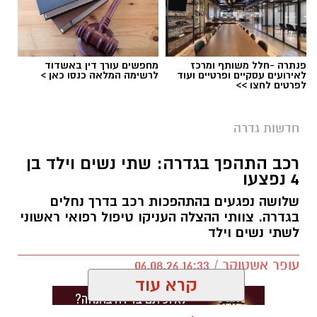
פנתרה -חלל משותף ומרכז
מחפשים עורך דין באשדוד
לאירועים עסקיים ופרטיים ועוד
לרשימה המלאה כנסו כאן >
לפרטים לחצו >>
חדשות גדרה
בניין המועצה המקומית גדרה
ההצעה להשעות את מבקר מועצת גדרה, שנגדו
רכב התהפך בגדרה: שתי נשים וילד בן
4 נפצעו
מתנהל הליך בבית הדין למשמעת בעקבות חשד
להטרדה מינית, נפלה היום (חמישי), למרות שרוב
שלושה נפגעים בהתהפכות רכב בדרך נחלים
בגדרה. צוותי ההצלה העניקו טיפול רפואי ראשוני
חברי המועצה תמכו בהדחתו.
לשתי נשים וילד
במהלך ההצבעה תמכו 10 חברי מועצה בהשעיית
עופר אשטוקר / 16:33 06.08.26
המבקר, בעוד ארבעה התנגדו. בין המתנגדים היו כל
חברי האופוזיציה, למעט חברת המועצה טליה
לנקרי, שבחרה לתמוך בהשעייה. עם זאת,
קרא עוד