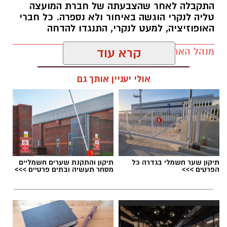
התקבלה לאחר שהצבעתה של חברת המועצה
טליה לנקרי הוגשה באיחור ולא נספרה. כל חברי
האופוזיציה, למעט לנקרי, התנגדו להדחה
מנהל האתר / 17:29 06.08.26
קרא עוד
אולי יעניין אותך גם
תגים:
מועצה מקומית גדרה
,
הדחת מבקר המועצה
המקומית גדרה
תיקון שער חשמלי בגדרה כל
תיקון והתקנת שערים חשמליים
הפרטים >>>
מסחר תעשיה ובתים פרטיים >>>