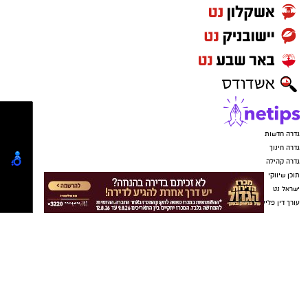
הרשות שונה, והחוק מחייב החלטה של מליאת
המועצה ברוב מיוחד של 12 מתוך 15 חברי המליאה
לצורך השעייתו.
כזכור, ניסיונות קודמים להשיג את הרוב הדרוש לא
צלחו, בין היתר לאחר שחלק מחברי האופוזיציה לא
השתתפו בהצבעות מסיבות פוליטיות.
כעת, לנוכח הקושי לכנס ישיבת מועצה נוספת בזמן
הקרוב, פרסמה היועצת המשפטית של המועצה
חוות דעת שלפיה ניתן, בנסיבות העניין, לבצע את
ההצבעה באמצעות סבב דואר אלקטרוני.
במקביל, עובדות מועצה קידמו עצומה הקוראת
לחברי המליאה לתמוך במתלוננות ולאשר את
השעיית המבקר עד לסיום ההליך
המשפטי-משמעתי.