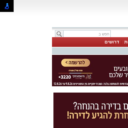
ת
דרושים