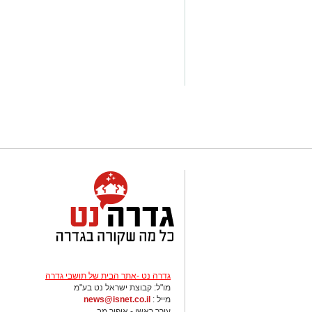
גדרה נט -אתר הבית של תושבי גדרה
מו"ל: קבוצת ישראל נט בע"מ
מייל :
news@isnet.co.il
עורך ראשי - אופיר מב