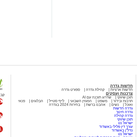
חדשות גדרה
חדשות ארציות
קהילת גדרה
ספורט גדרה
צרכנות ועסקים
קבו
תוכן שיווקי
שדרוג תוכנה עם AI
תרבות ובידור
משפט
המגזין השבועי
לייף סטייל
הבלוגים
פנאי
ואוכל
נשים
אהבנו ברשת
בחירות 2024 בגדרה
גדרה חדשות
גדרה חינוך
גדרה קהילה
תוכן שיווקי
ישראל נט
עורך דין פלילי באשדוד
נדל"ן באשדוד
ישראל נט