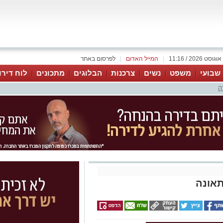
|
המייל האדום
|
לפרסום באתר
 שבועי
משפט
נשים
צרכנות
הבלוגים
מתכונים
לוח דירו
ה