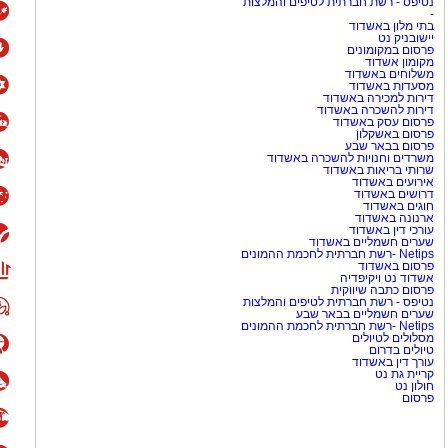
נטיפס - רשת חברתית לטיפים והמלצות
-
בתי מלון באשדוד
יישובניק נט
פרסום במקומונים
מקומון אשדוד
משלוחים באשדוד
מסעדות באשדוד
דירות למכירה באשדוד
דירות להשכרה באשדוד
פרסום עסק באשדוד
פרסום באשקלון
פרסום בבאר שבע
משרדים וחנויות להשכרה באשדוד
שרותי בריאות באשדוד
אירועים באשדוד
דרושים באשדוד
חוגים באשדוד
ארנונה באשדוד
עורכי דין באשדוד
שערים חשמליים באשדוד
Netips -רשת חברתית לחכמת ההמונים
פרסום באשדוד
אשדוד נט ויקיפדיה
פרסום כתבה שיווקית
נטיפס - רשת חברתית לטיפים והמלצות
שערים חשמליים בבאר שבע
Netips -רשת חברתית לחכמת ההמונים
מסלולים לטיולים
טיולים בדרום
עורך דין באשדוד
קריית גת נט
חולון נט
פרסום