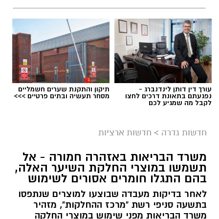
עורך דין דותן לינדנברג -
תיקון והתקנת שערים חשמליים
נפגעתם בתאונת דרכים לחצו
מסחר תעשיה ובתים פרטיים >>>
לקבל מה שמגיע לכם
גיוס
במסגרת התפקיד יידרש המועמד להוביל את תחום
חדשות גדרה
>
חדשות ארציות
החינוך וההדרכה במוזיאון, לנהל ולהוביל צוות
משרד הבריאות באזהרה חמורה - אל
מקצועי, לפתח תוכניות חינוכיות, ליצור אירועי תוכן
תשמשו במוצרי החלקת השיער האלה,
ופרויקטים ייחודיים ולעבוד מול קהלים מגוונים, תוך
בהם התגלו חומרים אסורים לשימוש
חיבור בין עולם התרבות, החינוך והקהילה.
לאחר בדיקות מעבדה שבוצעו למוצרים שנתפסו
בתשעה סניפי רשת "מרכז ההחלקות", מזהיר
בין דרישות התפקיד:
משרד הבריאות מפני שימוש במוצרי החלקה