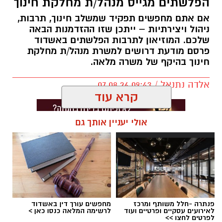
הפלשתים מגייס מנהל/ת מחלקת חינוך
אם אתם מחפשים תפקיד שמשלב חינוך, תרבות,
ניהול ויצירתיות – ייתכן שזו ההזדמנות הבאה
שלכם. המוזיאון לתרבות הפלשתים באשדוד
פרסם מודעת דרושים למשרת מנהל/ת מחלקת
חינוך בהיקף של משרה מלאה.
אלדה נתנאל / 09:43 07.08.26
קרא עוד
אולי יעניין אותך גם
תגים:
דרושים באשדוד
פנתרה -חלל משותף ומרכז
מחפשים עורך דין באשדוד
לאירועים עסקיים ופרטיים ועוד
לרשימה המלאה כנסו כאן >
לפרטים לחצו >>