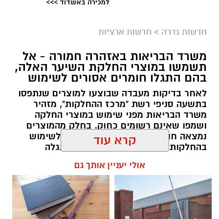
למכירה באשדוד >>>
גיוס
במסגרת התפקיד יידרש המועמד להוביל את תחום
חדשות גדרה
>
חדשות ארציות
החינוך וההדרכה במוזיאון, לנהל ולהוביל צוות
משרד הבריאות באזהרה חמורה - אל
מקצועי, לפתח תוכניות חינוכיות, ליצור אירועי תוכן
תשמשו במוצרי החלקת השיער האלה,
ופרויקטים ייחודיים ולעבוד מול קהלים מגוונים, תוך
בהם התגלו חומרים אסורים לשימוש
חיבור בין עולם התרבות, החינוך והקהילה.
לאחר בדיקות מעבדה שבוצעו למוצרים שנתפסו
בתשעה סניפי רשת "מרכז ההחלקות", מזהיר
בין דרישות התפקיד:
משרד הבריאות מפני שימוש במוצרי החלקה
ושמפו שאינם רשומים כחוק. בחלק מהמוצרים
תואר אקדמי המוכר על ידי המועצה להשכלה
נמצאה חומצה גליאוקסילית האסורה לשימוש
בהחלקות שיער, ובמוצרים נוספים התגלה
גבוהה.
פורמאלדהיד - חומר המוגדר כמסרטן
קרא עוד
ניסיון בפיתוח הדרכה ועמידה מול קהל.
ניסיון ויכולת בניהול והובלת צוות.
מנהל האתר / 08:34 07.08.26
אולי יעניין אותך גם
יכולת לפיתוח והפקת פרויקטים מיוחדים
ואירועי תוכן.
חשיבה עצמאית ורב־תחומית.