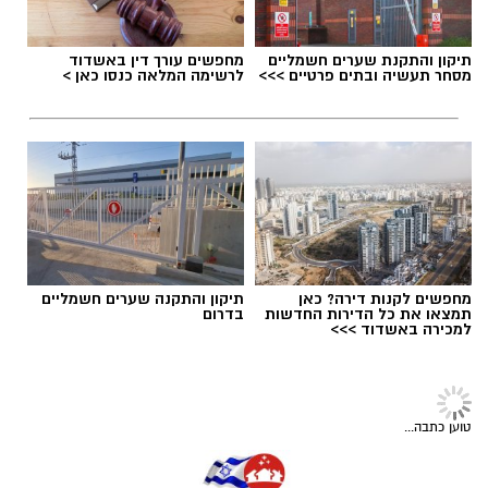
יחסי אנוש מצוינים, יוזמה ויצירתיות.
במוזיאון מציינים כי הם מחפשים מועמד או מועמדת
תגים:
משרד הבריאות
,
חומרים מסוכנים
,
מרכז
תיקון והתקנת שערים חשמליים
מחפשים עורך דין באשדוד
בעלי "ראש מלא ברעיונות", שיצטרפו להובלת
ההחלקות
מסחר תעשיה ובתים פרטיים >>>
לרשימה המלאה כנסו כאן >
הפעילות החינוכית והקהילתית של אחד ממוסדות
התרבות הבולטים בעיר.
לפרטים המלאים ולהגשת מועמדות ניתן להיכנס
לעמוד הדרושים של החברה העירונית:
להגשת מועמדות לחצו כאן
מחפשים לקנות דירה? כאן
תיקון והתקנה שערים חשמליים
תמצאו את כל הדירות החדשות
בדרום
למכירה באשדוד >>>
יש לכם מידע חשוב שטרם נחשף? צילומים מאירוע
חדשותי? מצאתם טעות בכתבה? נשמח שתשתפו
חדשות גדרה
אותנו