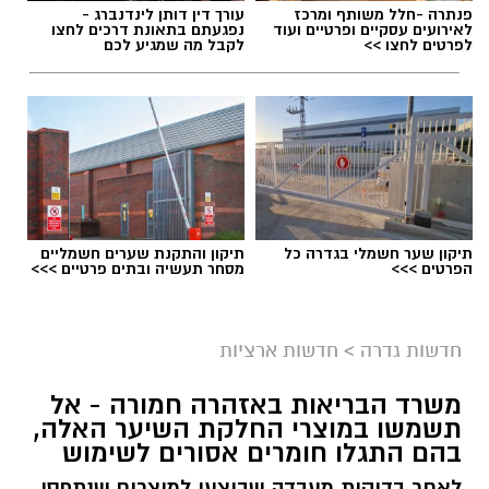
פנתרה -חלל משותף ומרכז
עורך דין דותן לינדנברג -
לאירועים עסקיים ופרטיים ועוד
נפגעתם בתאונת דרכים לחצו
לפרטים לחצו >>
לקבל מה שמגיע לכם
תיקון שער חשמלי בגדרה כל
תיקון והתקנת שערים חשמליים
הפרטים >>>
מסחר תעשיה ובתים פרטיים >>>
גיוס
במסגרת התפקיד יידרש המועמד להוביל את תחום
חדשות גדרה
>
חדשות ארציות
החינוך וההדרכה במוזיאון, לנהל ולהוביל צוות
משרד הבריאות באזהרה חמורה - אל
מקצועי, לפתח תוכניות חינוכיות, ליצור אירועי תוכן
תשמשו במוצרי החלקת השיער האלה,
ופרויקטים ייחודיים ולעבוד מול קהלים מגוונים, תוך
בהם התגלו חומרים אסורים לשימוש
חיבור בין עולם התרבות, החינוך והקהילה.
לאחר בדיקות מעבדה שבוצעו למוצרים שנתפסו