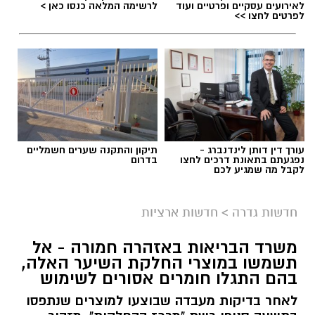
לאירועים עסקיים ופרטיים ועוד
לרשימה המלאה כנסו כאן >
לפרטים לחצו >>
עורך דין דותן לינדנברג -
תיקון והתקנה שערים חשמליים
נפגעתם בתאונת דרכים לחצו
בדרום
לקבל מה שמגיע לכם
גיוס
במסגרת התפקיד יידרש המועמד להוביל את תחום
חדשות גדרה
>
חדשות ארציות
החינוך וההדרכה במוזיאון, לנהל ולהוביל צוות
משרד הבריאות באזהרה חמורה - אל
מקצועי, לפתח תוכניות חינוכיות, ליצור אירועי תוכן
תשמשו במוצרי החלקת השיער האלה,
ופרויקטים ייחודיים ולעבוד מול קהלים מגוונים, תוך
בהם התגלו חומרים אסורים לשימוש
חיבור בין עולם התרבות, החינוך והקהילה.
לאחר בדיקות מעבדה שבוצעו למוצרים שנתפסו